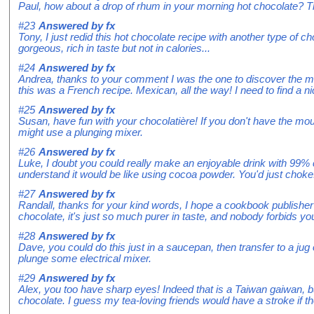
Paul, how about a drop of rhum in your morning hot chocolate? Th
#23
Answered by
fx
Tony, I just redid this hot chocolate recipe with another type of cho
gorgeous, rich in taste but not in calories...
#24
Answered by
fx
Andrea, thanks to your comment I was the one to discover the moli
this was a French recipe. Mexican, all the way! I need to find a ni
#25
Answered by
fx
Susan, have fun with your chocolatière! If you don't have the mouss
might use a plunging mixer.
#26
Answered by
fx
Luke, I doubt you could really make an enjoyable drink with 99% 
understand it would be like using cocoa powder. You'd just choke
#27
Answered by
fx
Randall, thanks for your kind words, I hope a cookbook publisher 
chocolate, it's just so much purer in taste, and nobody forbids yo
#28
Answered by
fx
Dave, you could do this just in a saucepan, then transfer to a jug
plunge some electrical mixer.
#29
Answered by
fx
Alex, you too have sharp eyes! Indeed that is a Taiwan gaiwan, but u
chocolate. I guess my tea-loving friends would have a stroke if th