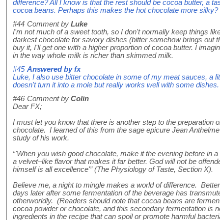
difference? All I know is that the rest should be cocoa butter, a t
cocoa beans. Perhaps this makes the hot chocolate more silky?
#44
Comment by
Luke
I'm not much of a sweet tooth, so I don't normally keep things lik
darkest chocolate for savory dishes (bitter somehow brings out t
buy it, I'll get one with a higher proportion of cocoa butter. I imagi
in the way whole milk is richer than skimmed milk.
#45
Answered by
fx
Luke, I also use bitter chocolate in some of my meat sauces, a lit
doesn't turn it into a mole but really works well with some dishes.
#46
Comment by
Colin
Dear FX;
I must let you know that there is another step to the preparation
chocolate. I learned of this from the sage epicure Jean Anthelme
study of his work.
“'When you wish good chocolate, make it the evening before in a tin
a velvet–like flavor that makes it far better. God will not be offended
himself is all excellence'” (The Physiology of Taste, Section X).
Believe me, a night to mingle makes a world of difference. Better 
days later after some fermentation of the beverage has transmute
otherworldly. (Readers should note that cocoa beans are fermen
cocoa powder or chocolate, and this secondary fermentation is noth
ingredients in the recipe that can spoil or promote harmful bacteri