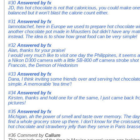
#30
Answered by
fx
JD, this hot chocolate is not that caloricious, you could make on
balanced but it won't blast the calorie count either.
#31
Answered by
fx
Iamnotachef, here in Europe we used to prepare hot chocolate with 
another chocolate pot made in Moustiers but didn't have any matc
instead. The idea is to show how great food can be very simple!
#32
Answered by
fx
Alan, thanks for your praise!
I would very much like to visit one day the Philippines, it seems a
a Nikon D300 camera with a little SB-800 off camera strobe shot
Francois, the Demon of Hedonism
#33
Answered by
fx
Dana, I think inviting some friends over and serving hot chocolate
simple. A memorable 'tea time'!
#34
Answered by
fx
Kirsten, thanks and hold one for of the same, I just came back fro
pictures!
#35
Answered by
fx
Michigan, ah the power of smell and taste over memory. The day th
find a whole grocery store up there. I don't know for the croissa
hot chocolate and strawberry jelly than they serve in Paris brasse
#36
Comment by
Callum