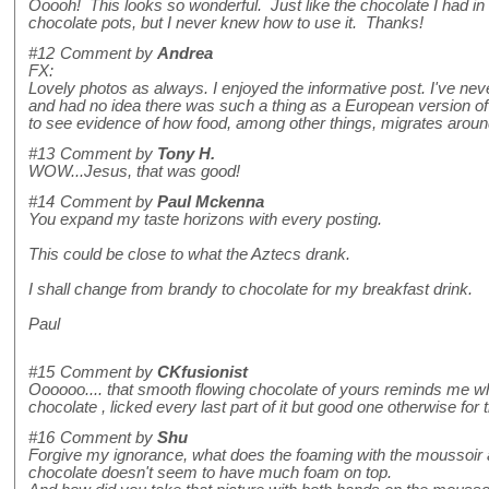
Ooooh! This looks so wonderful. Just like the chocolate I had in 
chocolate pots, but I never knew how to use it. Thanks!
#12
Comment by
Andrea
FX:
Lovely photos as always. I enjoyed the informative post. I've ne
and had no idea there was such a thing as a European version of 
to see evidence of how food, among other things, migrates aroun
#13
Comment by
Tony H.
WOW...Jesus, that was good!
#14
Comment by
Paul Mckenna
You expand my taste horizons with every posting.
This could be close to what the Aztecs drank.
I shall change from brandy to chocolate for my breakfast drink.
Paul
#15
Comment by
CKfusionist
Oooooo.... that smooth flowing chocolate of yours reminds me w
chocolate , licked every last part of it but good one otherwise for 
#16
Comment by
Shu
Forgive my ignorance, what does the foaming with the moussoir ac
chocolate doesn't seem to have much foam on top.