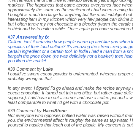
This reminds me of the time in Mexico several years ago looking fo
markets. The happiness that came across everyones face when 
approximately the same as the excitement I had when reading this
I bought is much too large for anything but the most indulgent hot 
interesting item in my kitchen which very few people can divine it
but I often throw my hot chocolate in a blender (warm the carafe a
is thick and lasts quite a while. Once again you have squander
#37
Answered by
fx
Callum, isn't it amazing how people warm up and like you when 
specifics of their food culture? It's amazing the street cred you g
certain ingredient or a certain tool. In India I had a man from a 
bargain the price down (he was definitely not a hawker) then hel
you liked the article!
#38
Comment by
Luke
I could've sworn cocoa powder is unfermented, whereas proper c
probably wrong on that.
In any event, I figured I'd go ahead and make the recipe anywa
cocoa chocolate. It turned out thin and bitter, but rather quite del
suppose). I did have to cut a corner and use a coffee pot and a whi
least comparable to what I'd get with a chocolate pot.
#39
Comment by
HazelStone
Not everyone who opposes bottled water was raised without manne
you, the environmental effect is roughly the same as tap water. 
yourself to nasties that leach out of the plastic. My concern is ou