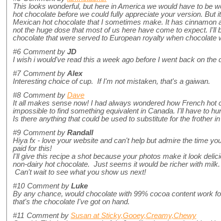
This looks wonderful, but here in America we would have to be w
hot chocolate before we could fully appreciate your version. But 
Mexican hot chocolate that I sometimes make. It has cinnamon and
not the huge dose that most of us here have come to expect. I'll bet
chocolate that were served to European royalty when chocolate 
#6
Comment by
JD
I wish i would've read this a week ago before I went back on the d
#7
Comment by
Alex
Interesting choice of cup. If I'm not mistaken, that's a gaiwan.
#8
Comment by
Dave
It all makes sense now! I had always wondered how French hot 
impossible to find something equivalent in Canada. I'll have to h
Is there anything that could be used to substitute for the frother 
#9
Comment by
Randall
Hiya fx - love your website and can't help but admire the time you
paid for this!
I'll give this recipe a shot because your photos make it look delic
non-dairy hot chocolate. Just seems it would be richer with milk.
Can't wait to see what you show us next!
#10
Comment by
Luke
By any chance, would chocolate with 99% cocoa content work for t
that's the chocolate I've got on hand.
#11
Comment by
Susan at Sticky,Gooey,Creamy,Chewy