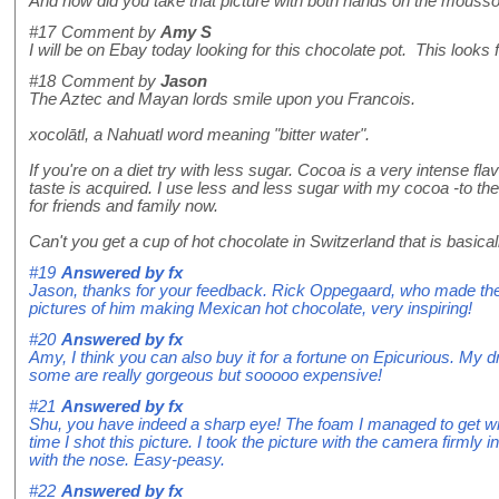
And how did you take that picture with both hands on the mousso
#17
Comment by
Amy S
I will be on Ebay today looking for this chocolate pot. This look
#18
Comment by
Jason
The Aztec and Mayan lords smile upon you Francois.
xocolātl, a Nahuatl word meaning "bitter water".
If you're on a diet try with less sugar. Cocoa is a very intense fl
taste is acquired. I use less and less sugar with my cocoa -to the p
for friends and family now.
Can't you get a cup of hot chocolate in Switzerland that is basicall
#19
Answered by
fx
Jason, thanks for your feedback. Rick Oppegaard, who made th
pictures of him making Mexican hot chocolate, very inspiring!
#20
Answered by
fx
Amy, I think you can also buy it for a fortune on Epicurious. My dre
some are really gorgeous but sooooo expensive!
#21
Answered by
fx
Shu, you have indeed a sharp eye! The foam I managed to get wi
time I shot this picture. I took the picture with the camera firmly
with the nose. Easy-peasy.
#22
Answered by
fx