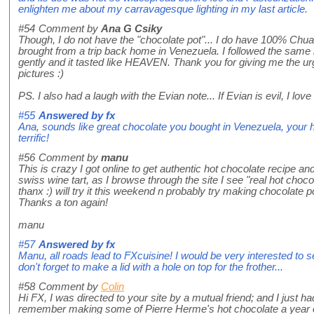
enlighten me about my carravagesque lighting in my last article.
#54
Comment by
Ana G Csiky
Though, I do not have the "chocolate pot"... I do have 100% C
brought from a trip back home in Venezuela. I followed the same
gently and it tasted like HEAVEN. Thank you for giving me the ur
pictures :)
PS. I also had a laugh with the Evian note... If Evian is evil, I love 
#55
Answered by
fx
Ana, sounds like great chocolate you bought in Venezuela, your
terrific!
#56
Comment by
manu
This is crazy I got online to get authentic hot chocolate recipe an
swiss wine tart, as I browse through the site I see "real hot choco
thanx :) will try it this weekend n probably try making chocolate po
Thanks a ton again!
manu
#57
Answered by
fx
Manu, all roads lead to FXcuisine! I would be very interested t
don't forget to make a lid with a hole on top for the frother...
#58
Comment by
Colin
Hi FX, I was directed to your site by a mutual friend; and I just ha
remember making some of Pierre Herme's hot chocolate a year or