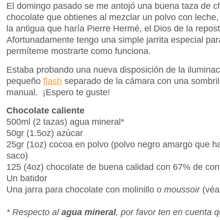
El domingo pasado se me antojó una buena taza de ch
chocolate que obtienes al mezclar un polvo con leche, 
la antigua que haría Pierre Hermé, el Dios de la repos
Afortunadamente tengo una simple jarrita especial para
permíteme mostrarte como funciona.
Estaba probando una nueva disposición de la iluminaci
pequeño
flash
separado de la cámara con una sombril
manual. ¡Espero te guste!
Chocolate caliente
500ml (2 tazas) agua mineral*
50gr (1.5oz) azúcar
25gr (1oz) cocoa en polvo (polvo negro amargo que h
saco)
125 (4oz) chocolate de buena calidad con 67% de co
Un batidor
Una jarra para chocolate con molinillo o
moussoir
(véa
* Respecto al
agua mineral
, por favor ten en cuenta