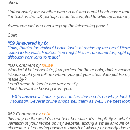
effort.
Unfortunately the weather was so hot and humid back home that I
I'm back in the UK perhaps I can be tempted to whip up another p
Awesome pictures and keep up the interesting posts!
Colin
#59
Answered by
fx
Colin, thanks for visiting! I have loads of recipe by the great Pi
suited to tropical climates. You might like his chestnut tart, right
although very long to make!
#60
Comment by
louise
Wonderful hot chocolate, just perfect for these cold, dark evening
Please could you tell me where you got your chocolate pot from ple
made by?
I can't seem to locate one very easily.
I look forward to hearing from you.
FX's answer
→ Louise, you can find those pots on Ebay, look f
moussoir. Several online shops sell them as well. The best loo
#62
Comment by
philk
this may be the world's best hot chocolate. it's simplicity is wha
variation of your recipe on my website, adding a small amount o
chocolate. of coursing adding a splash of whisky or brandy doesn't 