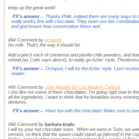
keep up the great work!
FX's answer
→ Thanks Philk, indeed there are many ways to twi
really works fine with chocolate. They even use this combination i
and god knows how conservative these are!
#64
Comment by
octopod
No milk. That's the way it should be.
Add a pinch each of cinnamon and pasilla chile powders, and leave
reheat (as Colin says above), to really go Aztec style. Theobroma 
FX's answer
→ Octopod, I will try the Aztec style, I just recei
reader.
#66
Comment by
Jose Antonio De Las Madres Carioca
I sho like me some of them chocolates. I'm going right now to t
all the ingredients. I want to drink that for breakfast every morni
dentures.
FX's answer
→ Have fun with the chocolate! Make sure to use 
#68
Comment by
barbara kralis
I will try your hot chocolate soon. When we were in Turin, we we
version, so thick that the spoon could stand up [almost] in the