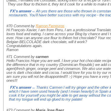
Dallas, I emailed the consulate, asking them for a recipe of Turi
They use flour to thicken it, they let it cook for a while to make it
FX's answer
→ Ah yes there are those who thrown in cornstarch b
restaurants. You'll have better success with my recipe - the trad
#70
Comment by
Ramon Ferreyros
Hi François-Xavier, I am from Peru, I am a professional Transla
loves food and eating. I came across your Blog by chance and I th
ever. How can anyone use flour to thiken hot chocolate? Your r
Belgian BELCOLADE dark chocolate, will it work?
Congratulations again.
Ramon
#71
Comment by
carmen
Hello Francios Hope you are well. I love your hot chocolate recipe!
the difference that in my country (Dominican Republic) we add co
agent)fresh ginger, orange peel and cinnamon. We also use wate
use is dark chocolate and cocoa. I would love for you to try our reci
am sure you will not be disappointed!!! :-) Hope you have a ve
ones!!!
FX's answer
→ Thanks Carmen I will try ginger and the other 
which I have seen used heavily (and I mean heavily!) in Spain and
cook it for yourself you might be able to get away without the co
that my tongue will end up glued to my palate!
#73
Comment by
Maria Jose Baez