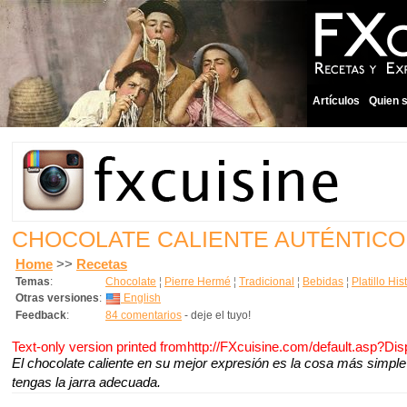
Artículos
Quien 
CHOCOLATE CALIENTE AUTÉNTICO
Home
>>
Recetas
Temas
:
Chocolate
¦
Pierre Hermé
¦
Tradicional
¦
Bebidas
¦
Platillo His
Otras versiones
:
English
Feedback
:
84 comentarios
- deje el tuyo!
Text-only version printed fromhttp://FXcuisine.com/default.asp?Di
El chocolate caliente en su mejor expresión es la cosa más simpl
tengas la jarra adecuada.