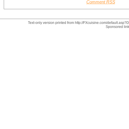
Comment RSS
Text-only version printed from http://FXcuisine.com/default.asp?Di
Sponsored lin