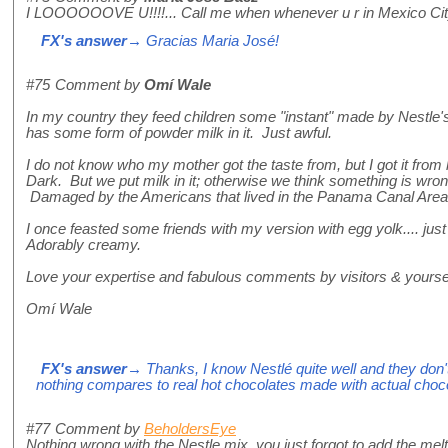
I LOOOOOOVE U!!!!... Call me when whenever u r in Mexico City!!
FX's answer
→ Gracias Maria José!
#75
Comment by
Omí Wale
In my country they feed children some "instant" made by Nestle's 
has some form of powder milk in it. Just awful.
I do not know who my mother got the taste from, but I got it from
Dark. But we put milk in it; otherwise we think something is w
Damaged by the Americans that lived in the Panama Canal Area
I once feasted some friends with my version with egg yolk.... just
Adorably creamy.
Love your expertise and fabulous comments by visitors & yoursel
Omí Wale
FX's answer
→ Thanks, I know Nestlé quite well and they don
nothing compares to real hot chocolates made with actual choco
#77
Comment by
BeholdersEye
Nothing wrong with the Nestle mix, you just forgot to add the mel