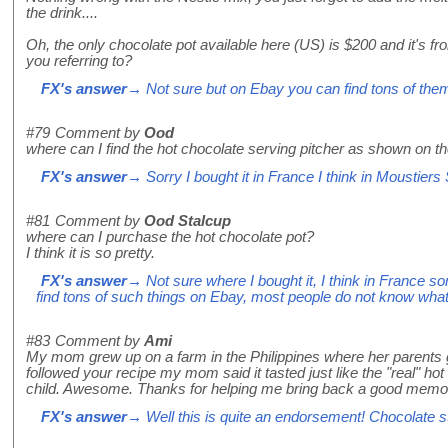
the drink....
Oh, the only chocolate pot available here (US) is $200 and it's
you referring to?
FX's answer
→ Not sure but on Ebay you can find tons of the
#79
Comment by
Ood
where can I find the hot chocolate serving pitcher as shown on t
FX's answer
→ Sorry I bought it in France I think in Moustiers
#81
Comment by
Ood Stalcup
where can I purchase the hot chocolate pot?
I think it is so pretty.
FX's answer
→ Not sure where I bought it, I think in France 
find tons of such things on Ebay, most people do not know what 
#83
Comment by
Ami
My mom grew up on a farm in the Philippines where her parents
followed your recipe my mom said it tasted just like the "real" ho
child. Awesome. Thanks for helping me bring back a good memor
FX's answer
→ Well this is quite an endorsement! Chocolate stra