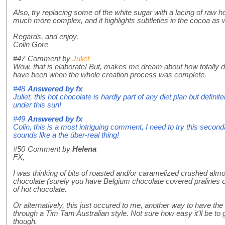
Also, try replacing some of the white sugar with a lacing of raw
much more complex, and it highlights subtleties in the cocoa as w
Regards, and enjoy,
Colin Gore
#47
Comment by
Juliet
Wow, that is elaborate! But, makes me dream about how totally d
have been when the whole creation process was complete.
#48
Answered by
fx
Juliet, this hot chocolate is hardly part of any diet plan but defini
under this sun!
#49
Answered by
fx
Colin, this is a most intriguing comment, I need to try this secon
sounds like a the über-real thing!
#50
Comment by
Helena
FX,
I was thinking of bits of roasted and/or caramelized crushed alm
chocolate (surely you have Belgium chocolate covered pralines o
of hot chocolate.
Or alternatively, this just occured to me, another way to have the 
through a Tim Tam Australian style. Not sure how easy it'll be to
though.