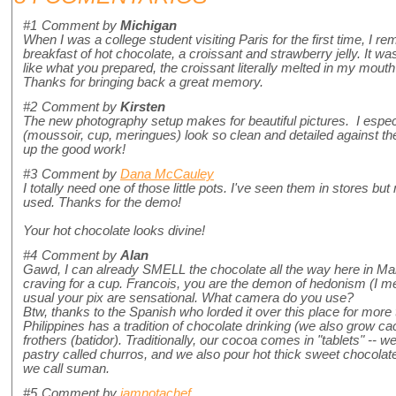
#1
Comment by
Michigan
When I was a college student visiting Paris for the first time, I r
breakfast of hot chocolate, a croissant and strawberry jelly. It w
like what you prepared, the croissant literally melted in my mouth
Thanks for bringing back a great memory.
#2
Comment by
Kirsten
The new photography setup makes for beautiful pictures. I especi
(moussoir, cup, meringues) look so clean and detailed against t
up the good work!
#3
Comment by
Dana McCauley
I totally need one of those little pots. I've seen them in stores b
used. Thanks for the demo!
Your hot chocolate looks divine!
#4
Comment by
Alan
Gawd, I can already SMELL the chocolate all the way here in Man
craving for a cup. Francois, you are the demon of hedonism (I m
usual your pix are sensational. What camera do you use?
Btw, thanks to the Spanish who lorded it over this place for more
Philippines has a tradition of chocolate drinking (we also grow 
frothers (batidor). Traditionally, our cocoa comes in "tablets" -- 
pastry called churros, and we also pour hot thick sweet chocolat
we call suman.
#5
Comment by
iamnotachef