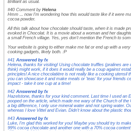
Brilliant as usual.
#40
Comment by
Helena
Hmm ... now I'm wondering how this would taste like if it were m
cocoa powder.
All this talk about how chocolate should taste, when it is made 
evoked in Chocolat. It is a movie about a woman and her daught
a small French village. Yes, yes don't mention the French to som
Your website is going to either make me fat or end up with a very 
cooking gadgets, likely both. :P
#41
Answered by
fx
Helena, thanks for visiting! Using chocolate truffles (pralines a
think) might work, if it does it would really be a coup against es
principles! A nice chocolatière is not really like a cooking utensil
you can showcase it and make meals or 'teas' for your friends cen
impact - take it one cup at a time!
#42
Answered by
fx
Hazelstone, thanks for your kind comment. Last time I used an Ev
pooped on the article, which made me wary of the Church of the Un
a big difference, I only use mineral water and not spring water. 
whereas I love Vittel and Evian. Didn't know about the plastic thou
#43
Answered by
fx
Luke, I'm glad this worked for you! Maybe you should try to mak
99% cocoa chocolate and another one with a 70% cocoa content c