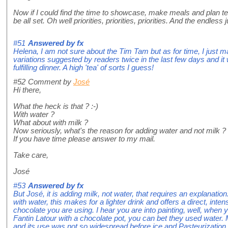
Now if I could find the time to showcase, make meals and plan tea
be all set. Oh well priorities, priorities, priorities. And the endless
#51
Answered by
fx
Helena, I am not sure about the Tim Tam but as for time, I just m
variations suggested by readers twice in the last few days and it
fulfilling dinner. A high 'tea' of sorts I guess!
#52
Comment by
José
Hi there,
What the heck is that ? :-)
With water ?
What about with milk ?
Now seriously, what's the reason for adding water and not milk ?
If you have time please answer to my mail.
Take care,
José
#53
Answered by
fx
But José, it is adding milk, not water, that requires an explanatio
with water, this makes for a lighter drink and offers a direct, int
chocolate you are using. I hear you are into painting, well, when y
Fantin Latour with a chocolate pot, you can bet they used water. Mil
and its use was not so widespread before ice and Pasteurization. I