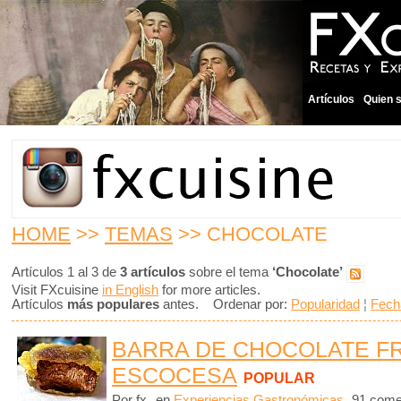
Artículos
Quien 
HOME
>>
TEMAS
>> CHOCOLATE
Artículos 1 al 3 de
3 artículos
sobre el tema
‘Chocolate’
Visit FXcuisine
in English
for more articles.
Artículos
más populares
antes. Ordenar por:
Popularidad
¦
Fech
BARRA DE CHOCOLATE FR
ESCOCESA
POPULAR
Por fx
en
Experiencias Gastronómicas
91 come