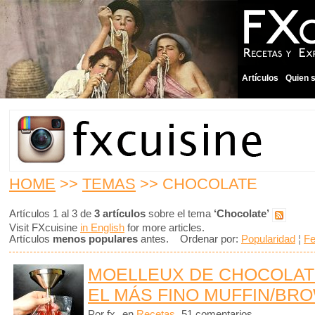
Artículos
Quien 
HOME
>>
TEMAS
>> CHOCOLATE
Artículos 1 al 3 de
3 artículos
sobre el tema
‘Chocolate’
Visit FXcuisine
in English
for more articles.
Artículos
menos populares
antes. Ordenar por:
Popularidad
¦
F
MOELLEUX DE CHOCOLAT
EL MÁS FINO MUFFIN/BR
Por fx
en
Recetas
51 comentarios