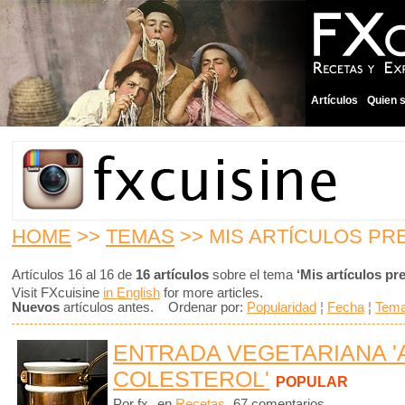
Artículos
Quien 
HOME
>>
TEMAS
>> MIS ARTÍCULOS PR
Artículos 16 al 16 de
16 artículos
sobre el tema
‘Mis artículos pr
Visit FXcuisine
in English
for more articles.
Nuevos
artículos antes. Ordenar por:
Popularidad
¦
Fecha
¦
Tem
ENTRADA VEGETARIANA '
COLESTEROL'
POPULAR
Por fx
en
Recetas
67 comentarios