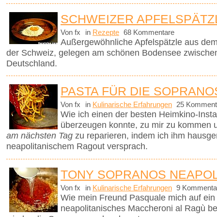
SCHWEIZER APFELSPÄTZ
Von fx
in
Rezepte
68 Kommentare
Außergewöhnliche Apfelspätzle aus dem
der Schweiz, gelegen am schönen Bodensee zwischen
Deutschland.
PASTA FÜR DIE SOPRANO
Von fx
in
Kulinarische Erfahrungen
25 Komment
Wie ich einen der besten Heimkino-Insta
überzeugen konnte, zu mir zu kommen 
am nächsten Tag
zu reparieren, indem ich ihm hausg
neapolitanischem Ragout versprach.
TONY SOPRANOS NEAPOL
Von fx
in
Kulinarische Erfahrungen
9 Kommenta
Wie mein Freund Pasquale mich auf ein t
neapolitanisches Maccheroni al Ragù be