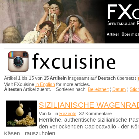
Artikel
Über mic
Artikel 1 bis 15 von
15 Artikeln
insgesamt auf
Deutsch
übersetzt
Visit FXcuisine
in English
for more articles.
Ältesten
Artikel zuerst. Sortieren nach:
Beliebtheit
¦
Datum
¦
Stic
SIZILIANISCHE WAGENRA
Von fx
in
Rezepte
32 Kommentare
Herrliche, authentische sizilianische Pa
den verlockenden Caciocavallo - der Kön
Käsen - rauszuholen.