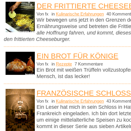
DER FRITTIERTE CHEES
Von fx
in
Kulinarische Erfahrungen
40 Komment
Wir bewegen uns jetzt in den Grenzen d
Ernährungsweise und betreten die Frittie
alle Hoffnung fahren, und kommt, diese
den frittierten Cheeseburger.
EIN BROT FÜR KÖNIGE
Von fx
in
Rezepte
7 Kommentare
Ein Brot mit weißen Trüffeln vollzustopfen 
Mensch, ist das lecker!
FRANZÖSISCHE SCHLOSS
Von fx
in
Kulinarische Erfahrungen
43 Komment
Ein Leser hat mich in sein Schloss in Ha
Frankreich eingeladen. Ich bin dort le
um einige mittelalterliche Speisen zu k
kommt in dieser Serie aus sieben Artikel