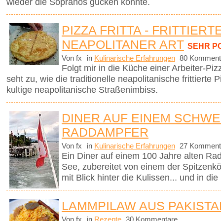
wieder die Sopranos gucken konnte.
PIZZA FRITTA - FRITTIERT
NEAPOLITANER ART
SEHR P
Von fx
in
Kulinarische Erfahrungen
80 Komment
Folgt mir in die Küche einer Arbeiter-P
seht zu, wie die traditionelle neapolitanische frittierte
kultige neapolitanische Straßenimbiss.
DINER AUF EINEM SCHWE
RADDAMPFER
Von fx
in
Kulinarische Erfahrungen
27 Komment
Ein Diner auf einem 100 Jahre alten Ra
See, zubereitet von einem der Spitzenk
mit Blick hinter die Kulissen... und in di
LAMMPILAW AUS PAKISTA
Von fx
in
Rezepte
30 Kommentare