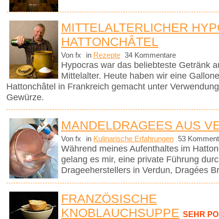
MITTELALTERLICHER HYP
HATTONCHÂTEL
Von fx
in
Rezepte
34 Kommentare
Hypocras war das beliebteste Getränk a
Mittelalter. Heute haben wir eine Gallo
Hattonchâtel in Frankreich gemacht unter Verwendung
Gewürze.
MANDELDRAGEES AUS V
Von fx
in
Kulinarische Erfahrungen
53 Komment
Während meines Aufenthaltes im Hattonc
gelang es mir, eine private Führung dur
Drageeherstellers in Verdun, Dragées Br
FRANZÖSISCHE
KNOBLAUCHSUPPE
SEHR P