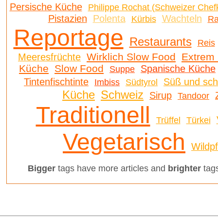
Persische Küche
Philippe Rochat (Schweizer Chef
Pistazien
Polenta
Wachteln
Kürbis
Ra
Reportage
Restaurants
Reis
Wirklich Slow Food
Extrem 
Meeresfrüchte
Küche
Slow Food
Spanische Küche
Suppe
Tintenfischtinte
Süß und sc
Imbiss
Südtyrol
Küche
Schweiz
Sirup
Tandoor
Traditionell
Trüffel
Türkei
Vegetarisch
Wildp
Bigger
tags have more articles and
brighter
tags