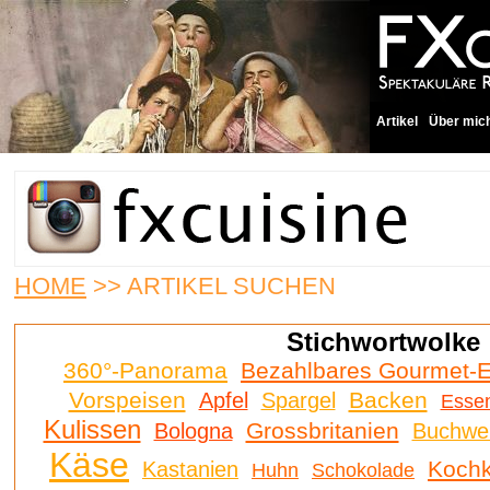
Artikel
Über mic
HOME
>> ARTIKEL SUCHEN
Stichwortwolke
360°-Panorama
Bezahlbares Gourmet-
Vorspeisen
Backen
Apfel
Spargel
Esse
Kulissen
Grossbritanien
Bologna
Buchwe
Käse
Kochk
Kastanien
Huhn
Schokolade