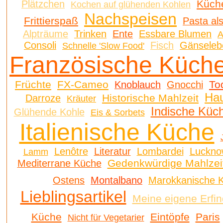
Küch
Plätzchen
Kochen auf glühenden Kohlen
Nachspeisen
Frittierspaß
Pasta al
Alpträume
Trinken
Ente
Essbare Blumen
A
Consoli
Fisch
Gänselebe
Schnelle 'Slow Food'
Französische Küch
Früchte
FX-Cameo
To
Knoblauch
Gnocchi
Ha
Historische Mahlzeit
Darroze
Kräuter
Indische Küc
Glühende Kohle
Eis & Sorbets
Italienische Küche
Lenôtre
Literatur
Lombardei
Luckno
Lamm
Gedenkwürdige Mahlzei
Mediterrane Küche
Ostens
Montalbano
Marokkanische 
Lieblingsartikel
Meine eigene Erfi
Küche
Eintöpfe
Paris
Nicht für Vegetarier