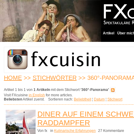
Artikel
Über mic
HOME
>>
STICHWÖRTER
>> 360°-PANORAM
Artikel 1 bis 1 von
1 Artikeln
mit dem Stichwort
‘360°-Panorama’
Visit FXcuisine
in English
for more articles.
Beliebsten
Artikel zuerst. Sortieren nach:
Beliebtheit
¦
Datum
¦
Stichwort
DINER AUF EINEM SCHWE
RADDAMPFER
Von fx
in
Kulinarische Erfahrungen
27 Kommentare