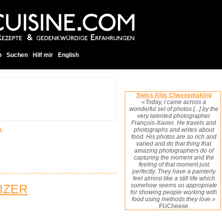
h
Suchen
Hilf mir
English
Swiss Alps Cheesemaking
«Today, I came across a
wonderful set of photos [...] by the
very talented photographer
François-Xavier. He travels and
A
photographs and writes about
food. His photos are so rich and
varied and do that thing that
amazing photographers do of
capturing the moment and the
feeling of that moment just
perfectly. They have a painterly
feel almost like a still life which
IZER
somehow seems so appropriate
for showing people working with
food using methods they love.»
FUCheese