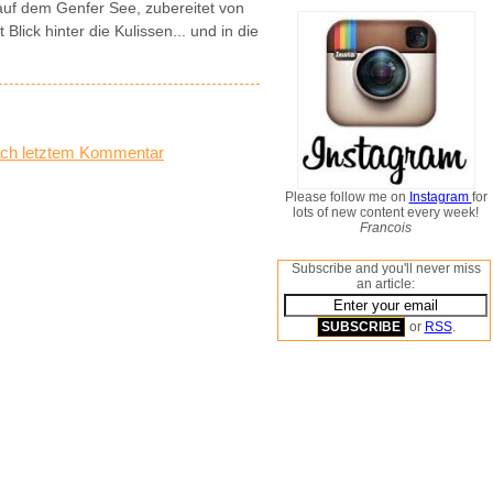
auf dem Genfer See, zubereitet von
lick hinter die Kulissen... und in die
ch letztem Kommentar
Please follow me on
Instagram
for
lots of new content every week!
Francois
Subscribe and you'll never miss
an article:
or
RSS
.