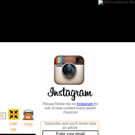
Please follow me on
Instagram
for
lots of new content every week!
Francois
GE
Low-
Subscribe and you'll never miss
Print
an article:
res