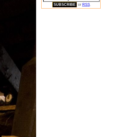
or
RSS
.