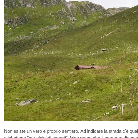
Non esiste un vero e proprio sentiero. Ad indicare la strada c'è qualche 
etichettano "per alpinisti esperti". Man mano che il percorso divent