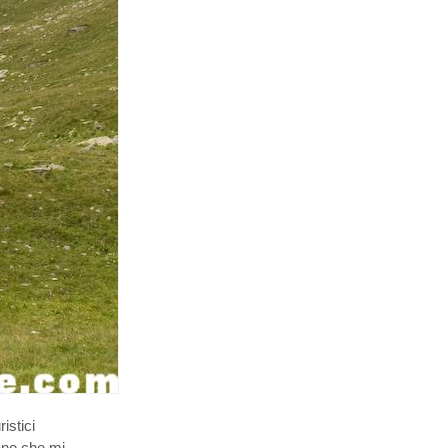
istici
mano che mi