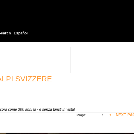
Search
Español
ALPI SVIZZERE
ncora come 300 anni fa - e senza turisti in vista!
NEXT PA
Page
:
1
2