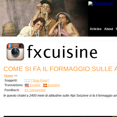
Articles
About
COME SI FA IL FORMAGGIO SULLE 
Home
>>
Soggetti
:
¦
¦
¦
¦
¦
Slow Food
¦
Translations
:
English
Español
Feedback
:
61 commentari
In questo chalet a 2400 metri di altitudine sulle Alpi Svizzere si fa il formaggio a