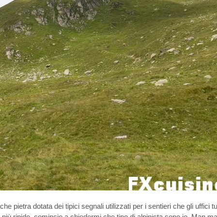
pietra dotata dei tipici segnali utilizzati per i sentieri che gli uffici tur
a più ripido, comincio a chiedermi che tipo di alpinista sono io. Man 