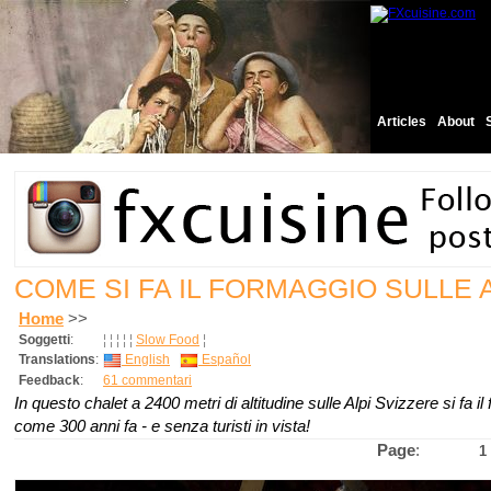
Articles
About
COME SI FA IL FORMAGGIO SULLE 
Home
>>
Soggetti
:
¦
¦
¦
¦
¦
Slow Food
¦
Translations
:
English
Español
Feedback
:
61 commentari
In questo chalet a 2400 metri di altitudine sulle Alpi Svizzere si fa 
come 300 anni fa - e senza turisti in vista!
Page
:
1