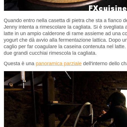
Quando entro nella casetta di pietra che sta a fianco de
Jenny intenta a rimescolare la cagliata. Si è svegliata al
latte in un ampio calderone di rame assieme ad una col
yogurt che dà avvio alla fermentazione lattica. Dopo un
caglio per far coagulare la caseina contenuta nel latte. 
due grandi cucchiai rimescola la cagliata.
Questa è una
panoramica parziale
dell'interno dello ch