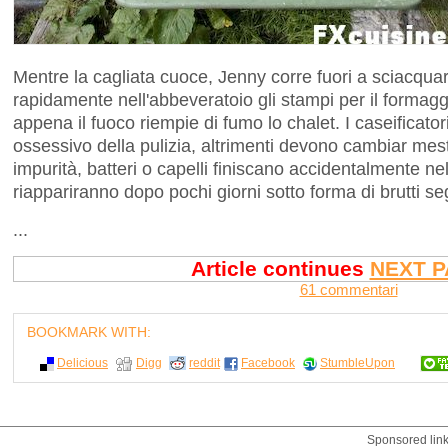
Mentre la cagliata cuoce, Jenny corre fuori a sciacqua
rapidamente nell'abbeveratoio gli stampi per il formag
appena il fuoco riempie di fumo lo chalet. I caseificat
ossessivo della pulizia, altrimenti devono cambiar me
impurità, batteri o capelli finiscano accidentalmente ne
riappariranno dopo pochi giorni sotto forma di brutti seg
...
Article continues
NEXT P
61 commentari
BOOKMARK WITH:
Delicious
Digg
reddit
Facebook
StumbleUpon
Sponsored lin