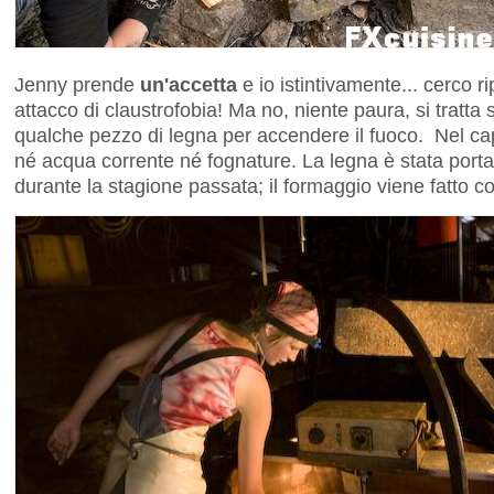
Jenny prende
un'accetta
e io istintivamente... cerco r
attacco di claustrofobia! Ma no, niente paura, si tratt
qualche pezzo di legna per accendere il fuoco. Nel cap
né acqua corrente né fognature. La legna è stata portat
durante la stagione passata; il formaggio viene fatto c