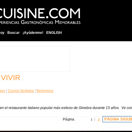
soy
Buscar
¡Ayúdenme!
ENGLISH
VIVIR
ano
¦
Cocina Siciliana
¦
Berenjena
en el restaurante italiano popular más exitoso de Ginebra durante 15 años. Ve c
PÁGINA SIGUI
Página
:
1
2