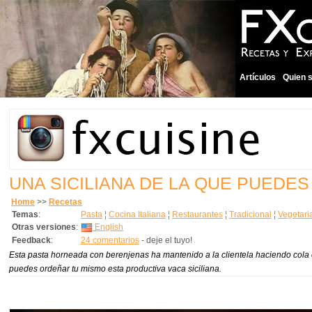
Artículos
Quien 
UNA SICILIANA DE LA QUE PUEDES 
Home
>>
Recetas
Temas
:
Pasta
¦
Cocina Italiana
¦
Restaurantes
¦
Tradicional
¦
Vegetari
Otras versiones
:
English
Feedback
:
24 comentarios
- deje el tuyo!
Esta pasta horneada con berenjenas ha mantenido a la clientela haciendo cola 
puedes ordeñar tu mismo esta productiva vaca siciliana.