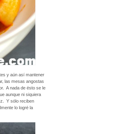
ntes y aún así mantener
gar, las mesas angostas
or. A nada de ésto se le
 que aunque ni siquiera
ez. Y sólo reciben
lmente lo logré la