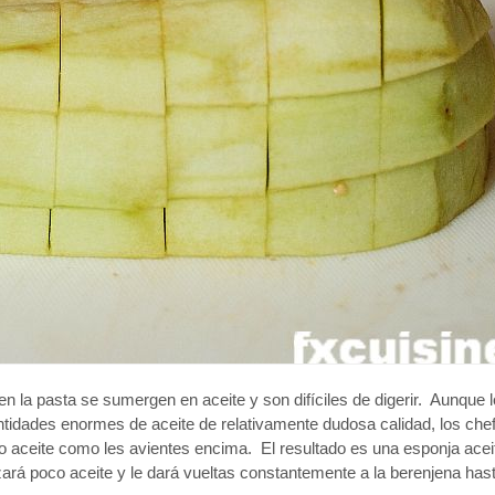
en la pasta se sumergen en aceite y son difíciles de digerir. Aunque 
antidades enormes de aceite de relativamente dudosa calidad, los ch
o aceite como les avientes encima. El resultado es una esponja ace
zará poco aceite y le dará vueltas constantemente a la berenjena has