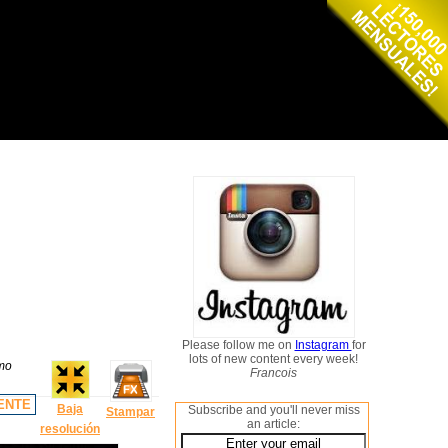
Please follow me on
Instagram
for
lots of new content every week!
omo
Francois
ENTE
Baja
Subscribe and you'll never miss
Stampar
an article:
resolución