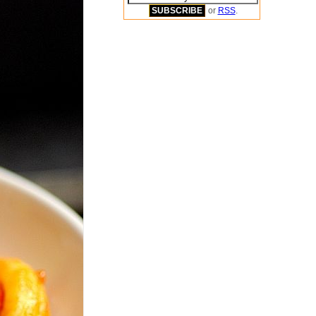
or
RSS
.