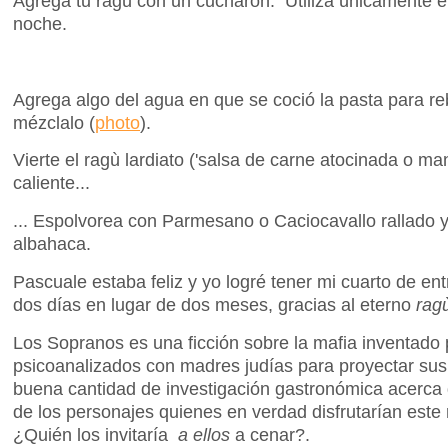
Agrega tu ragú con un cucharón. Utiliza únicamente e
noche.
Agrega algo del agua en que se coció la pasta para re
mézclalo (
photo
).
Vierte el ragù lardiato ('salsa de carne atocinada o ma
caliente...
... Espolvorea con Parmesano o Caciocavallo rallado y
albahaca.
Pascuale estaba feliz y yo logré tener mi cuarto de en
dos días en lugar de dos meses, gracias al eterno
rag
Los Sopranos es una ficción sobre la mafia inventado 
psicoanalizados con madres judías para proyectar sus
buena cantidad de investigación gastronómica acerca 
de los personajes quienes en verdad disfrutarían est
¿Quién los invitaría
a ellos
a cenar?.