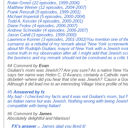
Robin Green (22 episodes, 1999-2006)
Matthew Weiner (12 episodes, 2004-2007)
Frank Renzulli (9 episodes, 1999-2001)
Michael Imperioli (5 episodes, 2000-2004)
Todd A. Kessler (4 episodes, 2000-2001)
Diane Frolov (4 episodes, 2006-2007)
Andrew Schneider (4 episodes, 2006-2007)
Jason Cahill (3 episodes, 1999-2000)
Lawrence Konner (3 episodes, 2001-2002)You mention one of the 
surname as a rebuttal of my remark about "New York screenwrit
about Mr Rudolph Giuliani, mayor of New York with a Jewish moth
some truth in my observation after all. I might add that Jewish sc
the business and my remark should not be construed as a critic bu
#4
Comment by
Evan
Giuliani's mom was Jewish?? Are you sure? As a native New Yorke
says her name was Helen C. D'Avanzo, certainly a Catholic name
disbelief--where did you hear that she was Jewish? 'Cause a Goog
Although it did lead me to an interesting Village Voice profile of his
#5
Answered by
fx
My bad - I checked my facts and it was not Giuliani's mom, but
an Italian name but was Jewish. Nothing wrong with being Jewish o
compatible with being Italian!
#6
Comment by
James
Absolutely delightful and hilarious!
FX's answer
→ James glad you liked it!