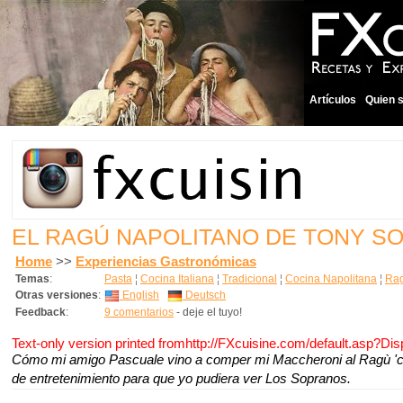
Artículos
Quien 
EL RAGÚ NAPOLITANO DE TONY S
Home
>>
Experiencias Gastronómicas
Temas
:
Pasta
¦
Cocina Italiana
¦
Tradicional
¦
Cocina Napolitana
¦
Rag
Otras versiones
:
English
Deutsch
Feedback
:
9 comentarios
- deje el tuyo!
Text-only version printed fromhttp://FXcuisine.com/default.asp?Di
Cómo mi amigo Pascuale vino a comper mi Maccheroni al Ragù 'co
de entretenimiento para que yo pudiera ver Los Sopranos.