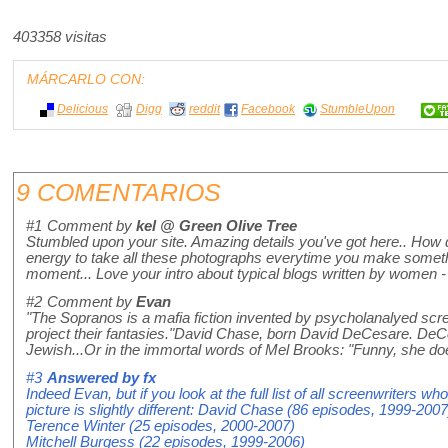
403358 visitas
MÁRCARLO CON:
Delicious
Digg
reddit
Facebook
StumbleUpon
9 COMENTARIOS
#1
Comment by
kel @ Green Olive Tree
Stumbled upon your site. Amazing details you've got here.. How di
energy to take all these photographs everytime you make something
moment... Love your intro about typical blogs written by women - 
#2
Comment by
Evan
"The Sopranos is a mafia fiction invented by psycholanalyed scre
project their fantasies."David Chase, born David DeCesare. DeC
Jewish...Or in the immortal words of Mel Brooks: "Funny, she do
#3
Answered by
fx
Indeed Evan, but if you look at the full list of all screenwriters 
picture is slightly different: David Chase (86 episodes, 1999-2007
Terence Winter (25 episodes, 2000-2007)
Mitchell Burgess (22 episodes, 1999-2006)