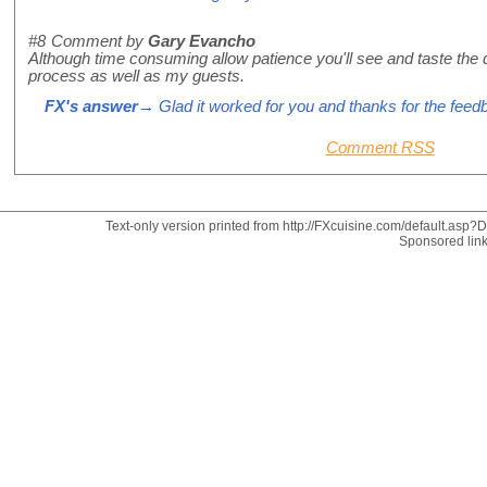
#8
Comment by
Gary Evancho
Although time consuming allow patience you'll see and taste the d
process as well as my guests.
FX's answer
→ Glad it worked for you and thanks for the feed
Comment RSS
Text-only version printed from http://FXcuisine.com/default.asp?Di
Sponsored lin