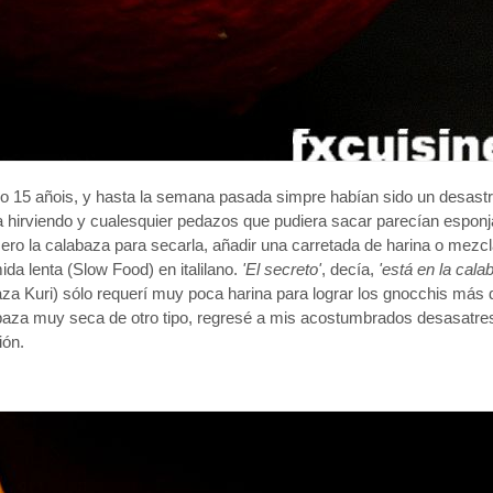
o 15 añois, y hasta la semana pasada simpre habían sido un desast
ua hirviendo y cualesquier pedazos que pudiera sacar parecían espon
imero la calabaza para secarla, añadir una carretada de harina o mezc
da lenta (Slow Food) en italilano.
'El secreto'
, decía,
'está en la cala
 Kuri) sólo requerí muy poca harina para lograr los gnocchis más d
abaza muy seca de otro tipo, regresé a mis acostumbrados desasatres 
ión.