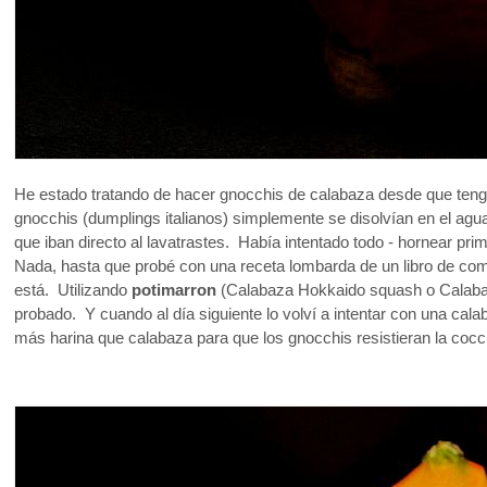
He estado tratando de hacer gnocchis de calabaza desde que teng
gnocchis (dumplings italianos) simplemente se disolvían en el ag
que iban directo al lavatrastes. Había intentado todo - hornear pr
Nada, hasta que probé con una receta lombarda de un libro de comi
está. Utilizando
potimarron
(Calabaza Hokkaido squash o Calabaza
probado. Y cuando al día siguiente lo volví a intentar con una cal
más harina que calabaza para que los gnocchis resistieran la cocc