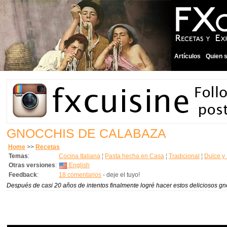
Artículos
Quien 
GNOCCHIS DE CALABAZA
Home
>>
Recetas
Temas
:
Cocina Italiana
¦
Pasta hecha en Casa
¦
Tradicional
¦
Dulce y
Otras versiones
:
English
Feedback
:
18 comentarios
- deje el tuyo!
Después de casi 20 años de intentos finalmente logré hacer estos deliciosos gnoc