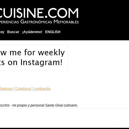
soy
Buscar
¡Ayúdenme!
ENGLISH
 Sabroso
¦
Calabaza
¦
Lombardía
chis - mi propio y personal Santo Grial culinario.