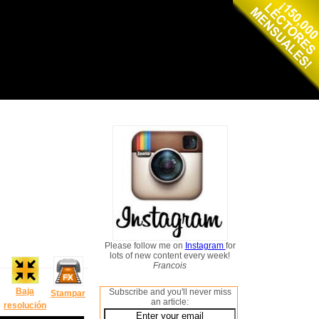
Please follow me on
Instagram
for
lots of new content every week!
Francois
Baja
Subscribe and you'll never miss
Stampar
an article:
resolución