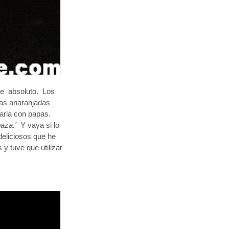
re absoluto. Los
jas anaranjadas
larla con papas.
baza.'
Y vaya si lo
eliciosos que he
y tuve que utilizar