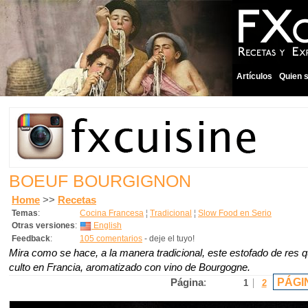
Artículos
Quien 
BOEUF BOURGIGNON
Home
>>
Recetas
Temas
:
Cocina Francesa
¦
Tradicional
¦
Slow Food en Serio
Otras versiones
:
English
Feedback
:
105 comentarios
- deje el tuyo!
Mira como se hace, a la manera tradicional, este estofado de res 
culto en Francia, aromatizado con vino de Bourgogne.
PÁGI
Página
:
1
2