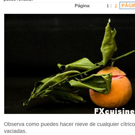
PÁGI
Página
:
1
2
Observa como puedes hacer nieve de cualquier cítrico 
vaciadas.