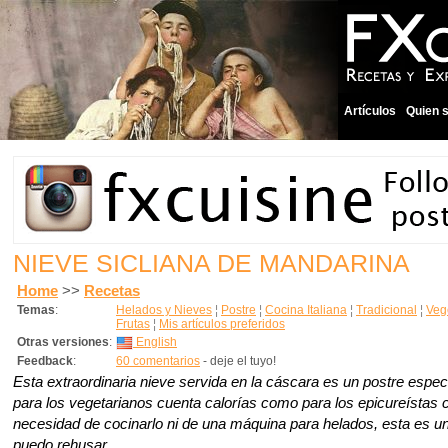
Artículos
Quien 
NIEVE SICLIANA DE MANDARINA
Home
>>
Recetas
Temas
:
Helados y Nieves
¦
Postre
¦
Cocina Italiana
¦
Tradicional
¦
Veg
Frutas
¦
Mis artículos preferidos
Otras versiones
:
English
Feedback
:
60 comentarios
- deje el tuyo!
Esta extraordinaria nieve servida en la cáscara es un postre espec
para los vegetarianos cuenta calorías como para los epicureístas 
necesidad de cocinarlo ni de una máquina para helados, esta es un
puedo rehusar.