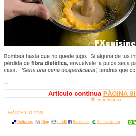
Bombea hasta que no quede jugo. Si alguna de tus inv
pérdida de
fibra dietética
, envuélvele la pulpa seca pa
casa.
'Sería una pena desperdiciarla',
tendrás que co
...
Artículo continua
PÁGINA S
60 comentarios
MÁRCARLO CON:
Delicious
Digg
reddit
Facebook
StumbleUpon