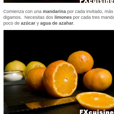
Comienza con una
mandarina
por cada invitado, más t
digamos. Necesitas dos
limones
por cada tres mand
poco de
azúcar
y
agua de azahar
.