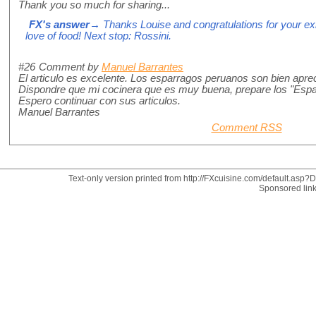
Thank you so much for sharing...
FX's answer
→ Thanks Louise and congratulations for your ex
love of food! Next stop: Rossini.
#26
Comment by
Manuel Barrantes
El articulo es excelente. Los esparragos peruanos son bien apre
Dispondre que mi cocinera que es muy buena, prepare los "Esp
Espero continuar con sus articulos.
Manuel Barrantes
Comment RSS
Text-only version printed from http://FXcuisine.com/default.asp?Di
Sponsored lin