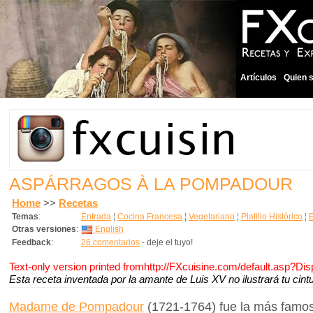
Artículos
Quien 
ASPÁRRAGOS À LA POMPADOUR
Home
>>
Recetas
Temas
:
Entrada
¦
Cocina Francesa
¦
Vegetariano
¦
Platillo Histórico
¦
Otras versiones
:
English
Feedback
:
26 comentarios
- deje el tuyo!
Text-only version printed fromhttp://FXcuisine.com/default.asp?Di
Esta receta inventada por la amante de Luis XV no ilustrará tu cint
Madame de Pompadour
(1721-1764) fue la más famos