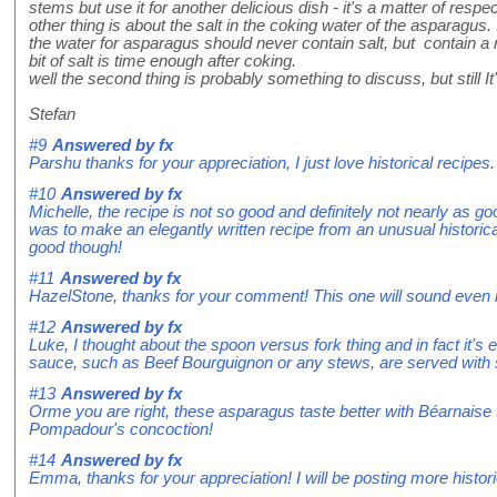
stems but use it for another delicious dish - it's a matter of respe
other thing is about the salt in the coking water of the asparagus
the water for asparagus should never contain salt, but contain a 
bit of salt is time enough after coking.
well the second thing is probably something to discuss, but still It
Stefan
#9
Answered by
fx
Parshu thanks for your appreciation, I just love historical recipes
#10
Answered by
fx
Michelle, the recipe is not so good and definitely not nearly as g
was to make an elegantly written recipe from an unusual histori
good though!
#11
Answered by
fx
HazelStone, thanks for your comment! This one will sound even be
#12
Answered by
fx
Luke, I thought about the spoon versus fork thing and in fact it's
sauce, such as Beef Bourguignon or any stews, are served with s
#13
Answered by
fx
Orme you are right, these asparagus taste better with Béarnais
Pompadour's concoction!
#14
Answered by
fx
Emma, thanks for your appreciation! I will be posting more historic