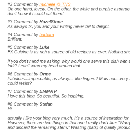
#2
Comment by
michelle @ TNS
On one hand, lovely. On the other, the white and purplse asparagus
don't know if I could eat them!
#3
Comment by
HazelStone
As always fx, you and your writing never fail to delight.
#4
Comment by
barbara
Brilliant.
#5
Comment by
Luke
FX Cuisine is as rich a source of old recipes as ever. Nothing sho
If you don't mind me asking, why would one serve this dish with a 
fork? I can't wrap my head around that.
#6
Comment by
Orme
Fabulous...impeccable, as always. like fingers? Mais non...very
could resist?
#7
Comment by
EMMA P
I love this blog. So beautiful. So inspiring.
#8
Comment by
Stefan
Hi,
actually I like your blog very much. It's a source of inspiration fo
However, there are two things in that one I really don't like: "Wo
and discard the remaining stem." Wasting (pats) of quality product