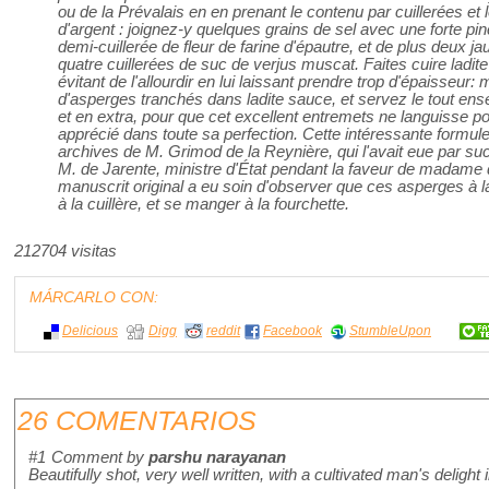
ou de la Prévalais en en prenant le contenu par cuillerées et
d'argent : joignez-y quelques grains de sel avec une forte p
demi-cuillerée de fleur de farine d'épautre, et de plus deux j
quatre cuillerées de suc de verjus muscat. Faites cuire ladit
évitant de l'allourdir en lui laissant prendre trop d'épaisseu
d'asperges tranchés dans ladite sauce, et servez le tout en
et en extra, pour que cet excellent entremets ne languisse poin
apprécié dans toute sa perfection. Cette intéressante formu
archives de M. Grimod de la Reynière, qui l'avait eue par s
M. de Jarente, ministre d'État pendant la faveur de madame
manuscrit original a eu soin d'observer que ces asperges à 
à la cuillère, et se manger à la fourchette.
212704 visitas
MÁRCARLO CON:
Delicious
Digg
reddit
Facebook
StumbleUpon
26 COMENTARIOS
#1
Comment by
parshu narayanan
Beautifully shot, very well written, with a cultivated man's delight i