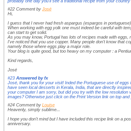
probably one day you'll see a traditional recipe from your country
#22
Comment by
José
Hi,
I guess that I never had fresh aspargus (espargos in portuguese)
When working with egg yolk one must indeed be careful with temp
can start to get solid.
As you may know, Portugal has lots of recipes made with eggs, 
I've noticed that you use copper. Many people don't know that co
namely those where eggs play a major role.
Your blog is quite good, but too heavy on my computer : a Pentiu
Kind regards,
José
#23
Answered by
fx
José, thank you for your visit! Inded the Portuguese use of eggs 
have seen local desserts in Kerala, India, that are directly inspi
your computer I am sorry, but did you try with the low resolution 
images? Otherwise just click on the Print Version link on top and 
#24
Comment by
Louise
Heavenly, simply sublime...
I hope you don't mind but I have included this recipe link on a pos
anniversary.