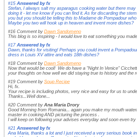
#15
Answered by
fx
Stefan, I always salt my asparagus cooking water but there may 
doing it - let me know if you can find it. As for discarding the ste
you but you should be telling this to Madame de Pompadour who 
Maybe you two will hook up in heaven and invent more dishes?
#16
Comment by
Dawn Sandomeno
This blog is so inspiring - I would love to eat something you ma
#17
Answered by
fx
Dawn, thanks for visiting! Perhaps you could invent a Pompado
dress in Louis XV attire and eats 18th dishes?
#18
Comment by
Dawn Sandomeno
Now that would be cool! We do have a "Night In Venice" Cicchetti
your thoughts on how well we did staying true to history and the re
#19
Comment by
Soup Recipe
Hi, fx.
Your recipe is including photos, very nice and easy for us to und
Thanks...Well done...
#20
Comment by
Ana Maria Drory
Good Morning from Romania... again you make my mouth watering 
master in cooking AND picturing the process .
I will keep on following your advises everyday and soon even try
#21
Answered by
fx
Ana Maria, thanks a lot and I just received a very serious book