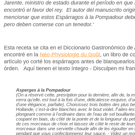
Jarente, ministro de estado durante el período en 
encontró el favor del rey. El autor del manuscrito origi
mencionar que estos Espárragos à la Pompadour debe
pero deben comerse con un tenedor.'
Esta receta se cita en el Diccionario Gastronómico de
encontré en la
Néo-Physiologie du Goût
, un libro de 
artículo yo corté los espárragos antes de blanquearlos
órden. Aquí tienen el texto íntegro - Disculpen mi fra
Asperges à la Pompadour
(On a réservé cette, presription pour la dernière, afin de, la 
verra qu'elle, est tout à la fois d'une, délicatesse exquise, d
d'une élégance, parfaite). Choisissez trois bottes des plus b
Hollande, c'est-à-dire blanches avec le bout violet. Faites-les 
plongeant comme à l'ordinaire dans de l'eau de sel bouillante
coupant en biais, du côté de la pointe et de la longueur du p
de ces morceaux de choix et laissez de côté le reste de leurs
morceaux dans une serviette chaude afin de les égoutter e
pendant que vous confectionnerez leur sauce. - Videz un m