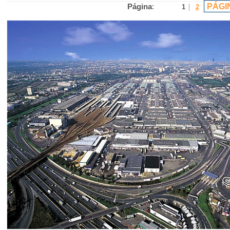
PÁGI
Página
:
1
2