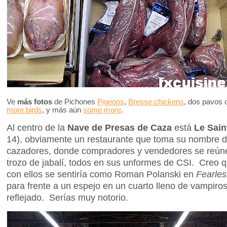
Ve
más fotos
de Pichones
Pigeons
,
Bresse chickens
, dos pavos
more birds
, y más aún
some more
.
Al centro de la
Nave de Presas de Caza
está
Le Sain
14), obviamente un restaurante que toma su nombre de
cazadores, donde compradores y vendedores se reún
trozo de jabalí, todos en sus unformes de CSI. Creo qu
con ellos se sentiría como Roman Polanski en
Fearles
para frente a un espejo en un cuarto lleno de vampiros
reflejado. Serías muy notorio.