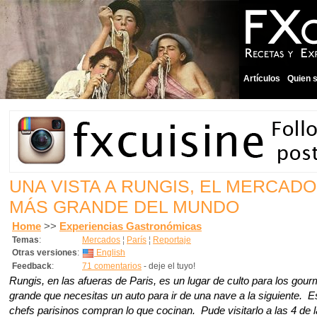
Artículos
Quien 
UNA VISTA A RUNGIS, EL MERCAD
MÁS GRANDE DEL MUNDO
Home
>>
Experiencias Gastronómicas
Temas
:
Mercados
¦
París
¦
Reportaje
Otras versiones
:
English
Feedback
:
71 comentarios
- deje el tuyo!
Rungis, en las afueras de Paris, es un lugar de culto para los gou
grande que necesitas un auto para ir de una nave a la siguiente. E
chefs parisinos compran lo que cocinan. Pude visitarlo a las 4 de