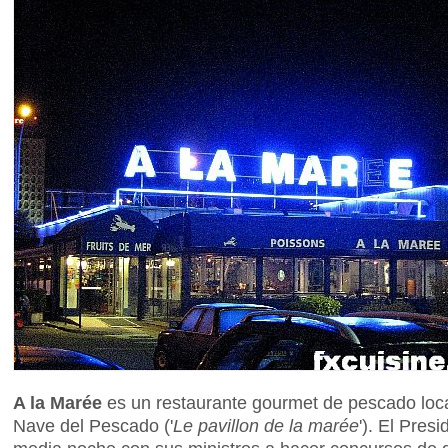
A la Marée
es un restaurante gourmet de pescado local
Nave del Pescado ('
Le pavillon de la marée
'). El Pres