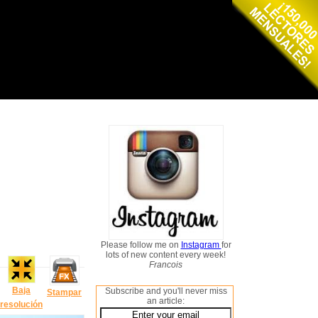
Please follow me on
Instagram
for
lots of new content every week!
Francois
Baja
Subscribe and you'll never miss
Stampar
an article:
resolución