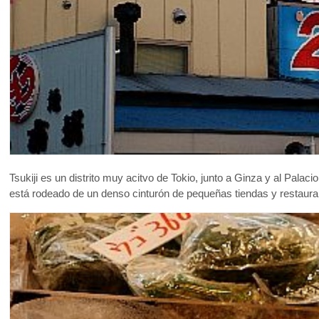
Tsukiji es un distrito muy acitvo de Tokio, junto a Ginza y al Pa
está rodeado de un denso cinturón de pequeñas tiendas y restaura