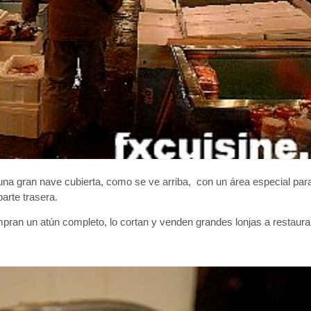
a gran nave cubierta, como se ve arriba, con un área especial para
arte trasera.
n un atún completo, lo cortan y venden grandes lonjas a restaura