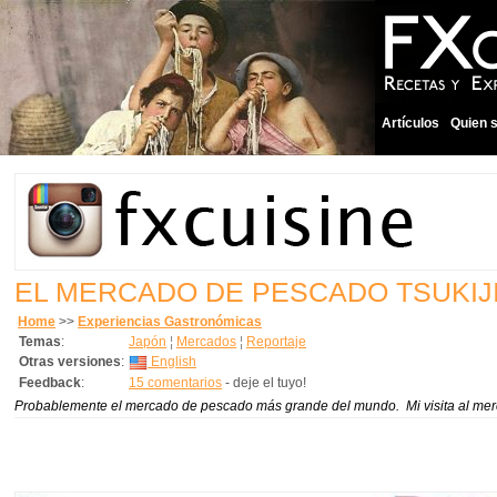
Artículos
Quien 
EL MERCADO DE PESCADO TSUKIJI
Home
>>
Experiencias Gastronómicas
Temas
:
Japón
¦
Mercados
¦
Reportaje
Otras versiones
:
English
Feedback
:
15 comentarios
- deje el tuyo!
Probablemente el mercado de pescado más grande del mundo. Mi visita al mer