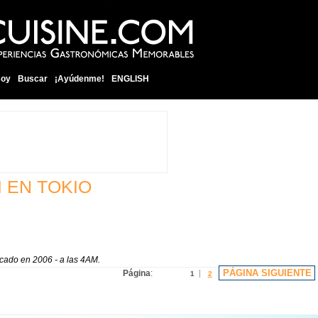
soy
Buscar
¡Ayúdenme!
ENGLISH
 EN TOKIO
cado en 2006 - a las 4AM.
PÁGINA SIGUIENTE
Página
:
1
2