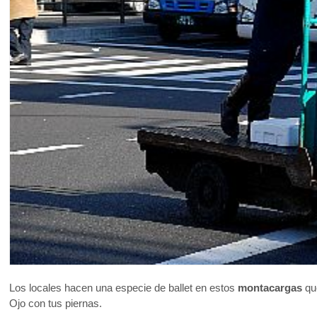
Los locales hacen una especie de ballet en estos
montacargas
que
Ojo con tus piernas.