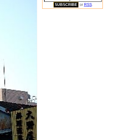
or
RSS
.