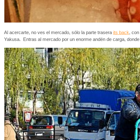
Al acercarte, no ves el mercado, sólo la parte trasera
its back
, con
Yakusa. Entras al mercado por un enorme andén de carga, donde d