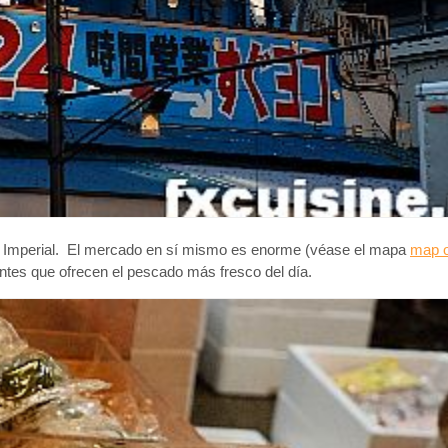
lacio Imperial. El mercado en sí mismo es enorme (véase el mapa
map o
ntes que ofrecen el pescado más fresco del día.