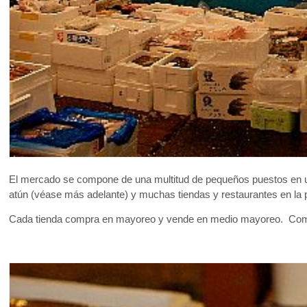
El mercado se compone de una multitud de pequeños puestos en un
atún (véase más adelante) y muchas tiendas y restaurantes en la p
Cada tienda compra en mayoreo y vende en medio mayoreo. Compra