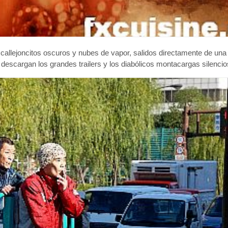
 callejoncitos oscuros y nubes de vapor, salidos directamente de una 
escargan los grandes trailers y los diabólicos montacargas silenci