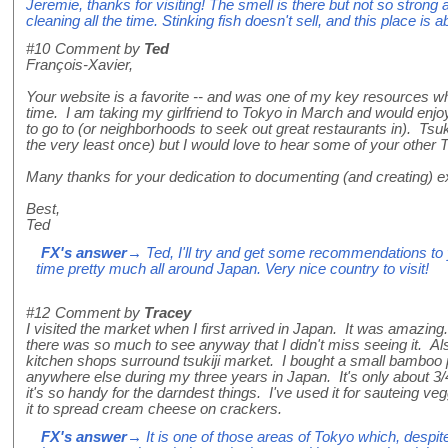
Jeremie, thanks for visiting! The smell is there but not so strong 
cleaning all the time. Stinking fish doesn't sell, and this place is ab
#10
Comment by
Ted
François-Xavier,
Your website is a favorite -- and was one of my key resources whe
time. I am taking my girlfriend to Tokyo in March and would enjo
to go to (or neighborhoods to seek out great restaurants in). Tsukiji
the very least once) but I would love to hear some of your othe
Many thanks for your dedication to documenting (and creating) ex
Best,
Ted
FX's answer
→ Ted, I'll try and get some recommendations to 
time pretty much all around Japan. Very nice country to visit!
#12
Comment by
Tracey
I visited the market when I first arrived in Japan. It was amazing. 
there was so much to see anyway that I didn't miss seeing it. Al
kitchen shops surround tsukiji market. I bought a small bamboo 
anywhere else during my three years in Japan. It's only about 3/
it's so handy for the darndest things. I've used it for sauteing v
it to spread cream cheese on crackers.
FX's answer
→ It is one of those areas of Tokyo which, despite