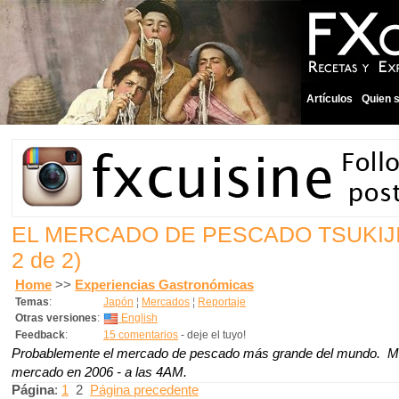
Artículos
Quien 
EL MERCADO DE PESCADO TSUKIJ
2 de 2)
Home
>>
Experiencias Gastronómicas
Temas
:
Japón
¦
Mercados
¦
Reportaje
Otras versiones
:
English
Feedback
:
15 comentarios
- deje el tuyo!
Probablemente el mercado de pescado más grande del mundo. Mi v
mercado en 2006 - a las 4AM.
Página
:
1
2
Página precedente