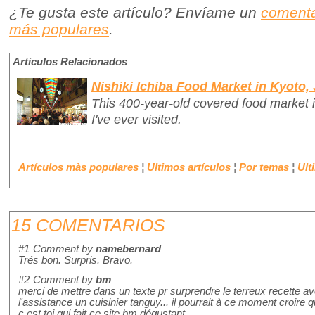
¿Te gusta este artículo? Envíame un
comenta
más populares
.
Artículos Relacionados
Nishiki Ichiba Food Market in Kyoto,
This 400-year-old covered food market i
I've ever visited.
Artículos màs populares
¦
Ultimos artículos
¦
Por temas
¦
Ult
15 COMENTARIOS
#1
Comment by
namebernard
Trés bon. Surpris. Bravo.
#2
Comment by
bm
merci de mettre dans un texte pr surprendre le terreux recette a
l'assistance un cuisinier tanguy... il pourrait à ce moment croire 
c est toi qui fait ce site bm dégustant