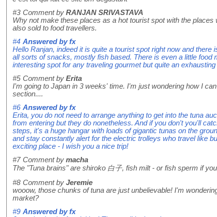
#3
Comment by
RANJAN SRIVASTAVA
Why not make these places as a hot tourist spot with the places
also sold to food travellers.
#4
Answered by
fx
Hello Ranjan, indeed it is quite a tourist spot right now and there 
all sorts of snacks, mostly fish based. There is even a little food
interesting spot for any traveling gourmet but quite an exhausting v
#5
Comment by
Erita
I'm going to Japan in 3 weeks' time. I'm just wondering how I can 
section....
#6
Answered by
fx
Erita, you do not need to arrange anything to get into the tuna auc
from entering but they do nonetheless. And if you don't you'll cat
steps, it's a huge hangar with loads of gigantic tunas on the gr
and stay constantly alert for the electric trolleys who travel like bu
exciting place - I wish you a nice trip!
#7
Comment by
macha
The "Tuna brains" are shiroko 白子, fish milt - or fish sperm if you
#8
Comment by
Jeremie
wooow, those chunks of tuna are just unbelievable! I'm wondering,
market?
#9
Answered by
fx