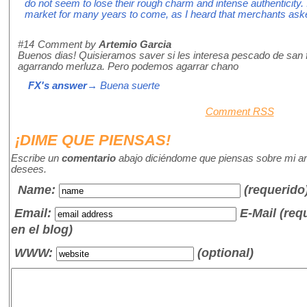
do not seem to lose their rough charm and intense authenticity. I
market for many years to come, as I heard that merchants asked
#14
Comment by
Artemio Garcia
Buenos dias! Quisieramos saver si les interesa pescado de san 
agarrando merluza. Pero podemos agarrar chano
FX's answer
→ Buena suerte
Comment RSS
¡DIME QUE PIENSAS!
Escribe un
comentario
abajo diciéndome que piensas sobre mi art
desees.
Name
:
(requerido
Email:
E-Mail (re
en el blog)
WWW:
(optional)