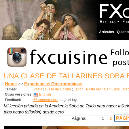
Artículos
Quien 
UNA CLASE DE TALLARINES SOBA 
Home
>>
Experiencias Gastronómicas
Temas
:
Pasta
¦
Clase de Cocina
¦
Japón
¦
Pasta hecha en Casa
¦
Trad
Otras versiones
:
English
Feedback
:
66 comentarios
- deje el tuyo!
Mi lección privada en la Academia Soba de Tokio para hacer tallar
trigo negro (alforfón) desde cero.
PÁGI
Página
:
1
2