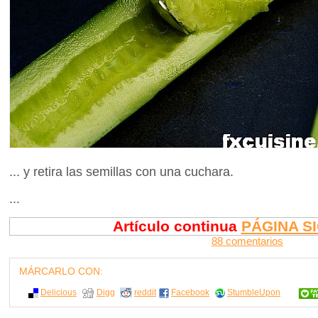
... y retira las semillas con una cuchara.
...
Artículo continua
PÁGINA S
88 comentarios
MÁRCARLO CON:
Delicious
Digg
reddit
Facebook
StumbleUpon