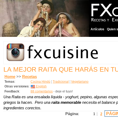
Artículos
Quien 
LA MEJOR RAITA QUE HARÁS EN TU
Home
>>
Recetas
Temas
:
Cocina Hindú
¦
Tradicional
¦
Vegetariano
Otras versiones
:
English
Feedback
:
88 comentarios
- deje el tuyo!
Una Raita es una ensalada líquida - yoghurt, pepino, algunas espec
griegos la hacen. Pero una
raita memorable
necesita el balance p
ingredientes corectos.
PÁGI
Página
:
1
2