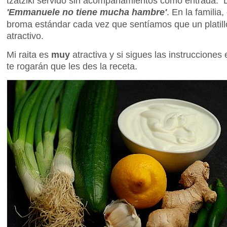
tzatziki servido sin acompañamientos como entrada. L
'Emmanuele no tiene mucha hambre'
. En la familia,
broma estándar cada vez que sentíamos que un platill
atractivo.
Mi raita es
muy
atractiva y si sigues las instrucciones
te rogarán que les des la receta.