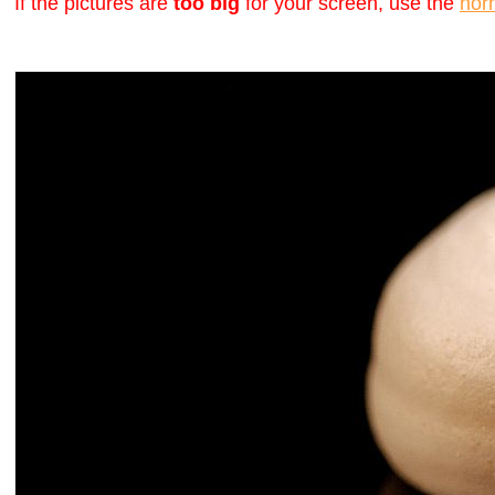
If the pictures are
too big
for your screen, use the
nor