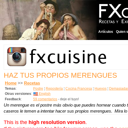
Artículos
Quien 
HAZ TUS PROPIOS MERENGUES
Home
>>
Recetas
Temas
:
Postre
¦
Repostería
¦
Cocina Francesa
¦
Huevos
¦
Demasiadas
Otras versiones
:
English
Feedback
:
59 comentarios
- deje el tuyo!
Un merengue es el postre más obvio que puedes hornear cuando 
caseros le temen a intentar hacer sus propios merengues. Mira lo f
This is the
high resolution version
.