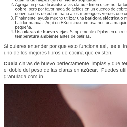
castillo de naipes con el viento soplando
.
Agrega un poco de
ácido
a las claras - limón o cremor tárt
cobre
, pero por favor nada de ácidos en un cuenco de cobre 
convencerlos de echar mano a los merengues verdes que un 
Finalmente, ayuda mucho utilizar una
batidora eléctrica o 
batidor manual. Aquí en FXcuisine.com usamos una maquina
pequeña.
Usa
claras de huevo viejas
. Simplemente déjalas en un rec
temperatura ambiente
antes de batirlas.
Si quieres entender por que esto funciona así, lee el 
uno de los mejores libros de cocina que existen.
Cuela
claras de huevo perfectamente limpias y que t
el doble del peso de las claras en
azúcar
. Puedes util
granulada común.