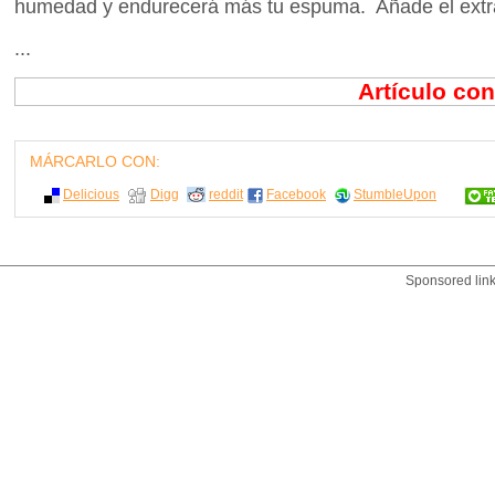
humedad y endurecerá más tu espuma. Añade el extracto
...
Artículo co
MÁRCARLO CON:
Delicious
Digg
reddit
Facebook
StumbleUpon
Sponsored lin