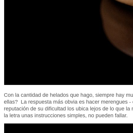
Con la cantidad de helados que hago, siempre hay 
ellas? La respuesta más obvia es hacer merengues - e
reputación de su dificultad los ubica lejos de lo que l
la letra unas instrucciones simples, no pueden fallar.