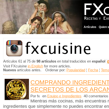
Artículos
Quien 
Artículos 61 al 75 de
98 artículos
en total traducidos en
español
Visit FXcuisine
in English
for more articles.
Nuevos
artículos antes. Ordenar por:
Popularidad
¦
Fecha
¦
Tem
COMPRANDO INGREDIENT
SECRETOS DE LOS ARCAN
Por fx
en
Equipo e Ingredientes
40 comentarios
Mientras más cocinas, más encuentras 
ingredientes que simplemente no puedes encontrar en