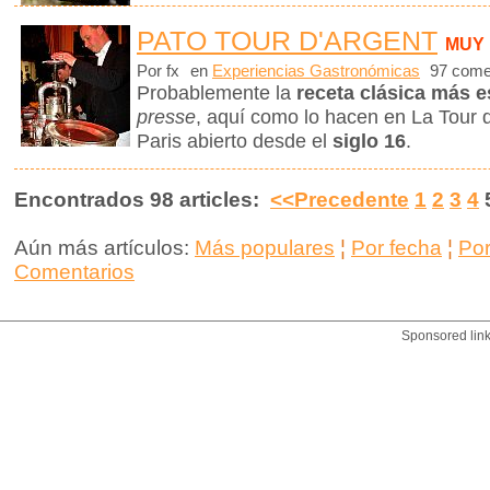
PATO TOUR D'ARGENT
MUY
Por fx
en
Experiencias Gastronómicas
97 come
Probablemente la
receta clásica más e
presse
, aquí como lo hacen en La Tour d
Paris abierto desde el
siglo 16
.
Encontrados 98 articles:
<<Precedente
1
2
3
4
Aún más artículos:
Más populares
¦
Por fecha
¦
Po
Comentarios
Sponsored lin