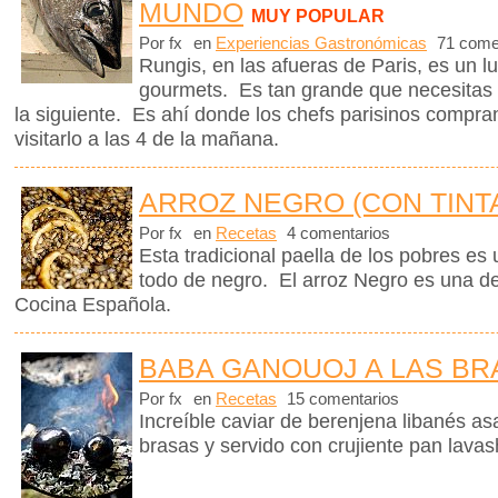
MUNDO
MUY POPULAR
Por fx
en
Experiencias Gastronómicas
71 come
Rungis, en las afueras de Paris, es un lu
gourmets. Es tan grande que necesitas 
la siguiente. Es ahí donde los chefs parisinos compr
visitarlo a las 4 de la mañana.
ARROZ NEGRO (CON TINT
Por fx
en
Recetas
4 comentarios
Esta tradicional paella de los pobres es 
todo de negro. El arroz Negro es una de
Cocina Española.
BABA GANOUOJ A LAS BR
Por fx
en
Recetas
15 comentarios
Increíble caviar de berenjena libanés a
brasas y servido con crujiente pan lav