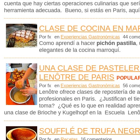
cuenta que hay ciertas operaciones culinarias que ser
herramienta adecuada. Bueno, si estás en Paris, aquí 
CLASE DE COCINA EN M
Por fx
en
Experiencias Gastronómicas
44 come
Como aprendí a hacer
pichón pastilla
,
elegantes de la cocina marroquí.
UNA CLASE DE PASTELER
LENÔTRE DE PARIS
POPULA
Por fx
en
Experiencias Gastronómicas
56 come
Lenôtre ofrece clases de repostería de a
profesionales en Paris. ¿Justifican el t
toma? ¿Qué es lo que en realidad apre
una clase de Brioche y Kugelhopf en la Escuela Len
SOUFFLÉ DE TRUFA NEG
Por fx
en
Recetas
16 comentarios