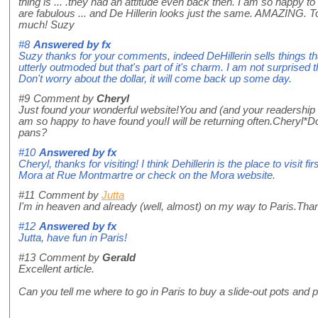
thing is ... .they had an attitude even back then. I am so happy to
are fabulous ... and De Hillerin looks just the same. AMAZING. T
much! Suzy
#8
Answered by
fx
Suzy thanks for your comments, indeed DeHillerin sells things that
utterly outmoded but that's part of it's charm. I am not surprised
Don't worry about the dollar, it will come back up some day.
#9
Comment by
Cheryl
Just found your wonderful website!You and (and your readership as 
am so happy to have found you!I will be returning often.Cheryl*Do
pans?
#10
Answered by
fx
Cheryl, thanks for visiting! I think Dehillerin is the place to visit f
Mora at Rue Montmartre or check on the Mora website.
#11
Comment by
Jutta
I'm in heaven and already (well, almost) on my way to Paris.Tha
#12
Answered by
fx
Jutta, have fun in Paris!
#13
Comment by
Gerald
Excellent article.
Can you tell me where to go in Paris to buy a slide-out pots and