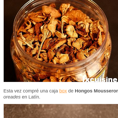
Esta vez compré una caja
box
de
Hongos Mousseron
oreades
en Latín.