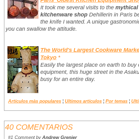
It took me several visits to the
mythica
kitchenware shop
Dehillerin in Paris b
the knife I wanted. A unique gastronomic
you can swallow the attitude.
The World's Largest Cookware Market
Tokyo
*
Easily the largest place on earth to bu
equipment, this huge street in the Asaku
busy for an entire day.
Artículos màs populares
¦
Ultimos artículos
¦
Por temas
¦
Ult
40 COMENTARIOS
#1
Comment by
Andrew Grenier