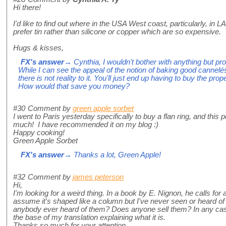
Hi there!
I'd like to find out where in the USA West coast, particularly, in 
prefer tin rather than silicone or copper which are so expensive
Hugs & kisses,
FX's answer
→ Cynthia, I wouldn't bother with anything but pro
While I can see the appeal of the notion of baking good cannelé
there is not reality to it. You'll just end up having to buy the p
How would that save you money?
#30
Comment by
green apple sorbet
I went to Paris yesterday specifically to buy a flan ring, and this
much! I have recommended it on my blog :)
Happy cooking!
Green Apple Sorbet
FX's answer
→ Thanks a lot, Green Apple!
#32
Comment by
james peterson
Hi,
I'm looking for a weird thing. In a book by E. Nignon, he calls for 
assume it's shaped like a column but I've never seen or heard of 
anybody ever heard of them? Does anyone sell them? In any case, 
the base of my translation explaining what it is.
Thanks so much for your attention,