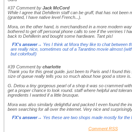
#37
Comment by
Jack McCord
While I agree that Dehillerin staff can be gruff, that has not bee
(granted, I have native level French...).
Mora, on the other hand, is merchandised in a more modern way 
bothered to get off personal phone calls to see if the verrines I ha
back to Dehillerin and bought some hardware. Tant pis!
FX's answer
→ Yes I think at Mora they like to chat between 
are really nice, sometimes out of a Tarantino movie almost (wit
but colorfoul!)
#39
Comment by
charlotte
Thank you for this great guide. just been to Paris and I found this
size of queue really tells you so much about how good a store is.
G. Detou a tiny gorgeous pearl of a shop it was so crammed with 
get a proper chance to look round. staff where helpful and tolera
ingredients I wanted if a little brusque.
Mora was also similarly delightful and packed I even found the indi
been searching for all over the internet. Very nice and surprisingl
FX's answer
→ Yes these are two shops made mostly for the F
Comment RSS