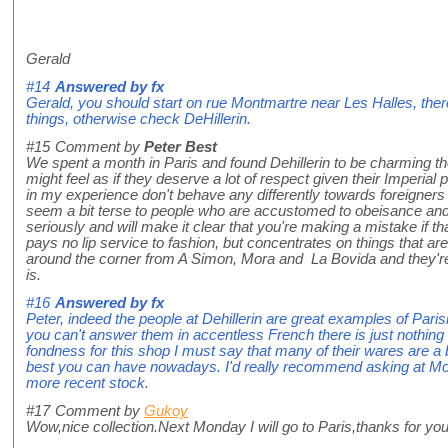
Gerald
#14
Answered by
fx
Gerald, you should start on rue Montmartre near Les Halles, ther
things, otherwise check DeHillerin.
#15
Comment by
Peter Best
We spent a month in Paris and found Dehillerin to be charming 
might feel as if they deserve a lot of respect given their Imperial p
in my experience don't behave any differently towards foreigners
seem a bit terse to people who are accustomed to obeisance and h
seriously and will make it clear that you're making a mistake if tha
pays no lip service to fashion, but concentrates on things that a
around the corner from A Simon, Mora and La Bovida and they're 
is.
#16
Answered by
fx
Peter, indeed the people at Dehillerin are great examples of Paris
you can't answer them in accentless French there is just nothing t
fondness for this shop I must say that many of their wares are a b
best you can have nowadays. I'd really recommend asking at Mo
more recent stock.
#17
Comment by
Gukoy
Wow,nice collection.Next Monday I will go to Paris,thanks for you