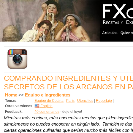
Artículos
Quien 
COMPRANDO INGREDIENTES Y UTE
SECRETOS DE LOS ARCANOS EN P
Home
>>
Equipo e Ingredientes
Temas
:
Equipo de Cocina
¦
París
¦
Utencilios
¦
Reportaje
¦
Otras versiones
:
English
Feedback
:
40 comentarios
- deje el tuyo!
Mientras más cocinas, más encuentras recetas que piden ingredie
simplemente no puedes encontrar en ningún lado. También te das
ciertas operaciones culinarias que serían mucho más fáciles con l