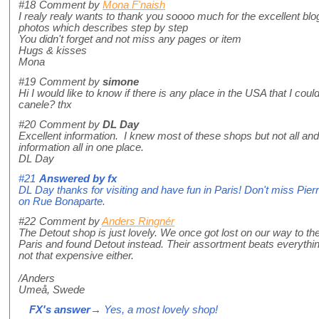
#18
Comment by
Mona F'naish
I realy realy wants to thank you soooo much for the excellent blo
photos which describes step by step
You didn't forget and not miss any pages or item
Hugs & kisses
Mona
#19
Comment by
simone
Hi I would like to know if there is any place in the USA that I cou
canele? thx
#20
Comment by
DL Day
Excellent information. I knew most of these shops but not all an
information all in one place.
DL Day
#21
Answered by
fx
DL Day thanks for visiting and have fun in Paris! Don't miss Pie
on Rue Bonaparte.
#22
Comment by
Anders Ringnér
The Detout shop is just lovely. We once got lost on our way to
Paris and found Detout instead. Their assortment beats everythin
not that expensive either.
/Anders
Umeå, Swede
FX's answer
→ Yes, a most lovely shop!