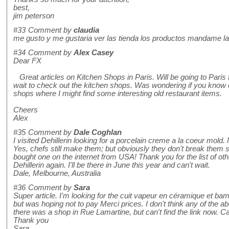
best,
jim peterson
#33
Comment by
claudia
me gusto y me gustaria ver las tienda los productos mandame la
#34
Comment by
Alex Casey
Dear FX
Great articles on Kitchen Shops in Paris. Will be going to Paris f
wait to check out the kitchen shops. Was wondering if you know 
shops where I might find some interesting old restaurant items.
Cheers
Alex
#35
Comment by
Dale Coghlan
I visited Dehillerin looking for a porcelain creme a la coeur mold
Yes, chefs still make them; but obviously they don't break them 
bought one on the internet from USA! Thank you for the list of othe
Dehillerin again. I'll be there in June this year and can't wait.
Dale, Melbourne, Australia
#36
Comment by
Sara
Super article. I'm looking for the cuit vapeur en céramique et ba
but was hoping not to pay Merci prices. I don't think any of the abov
there was a shop in Rue Lamartine, but can't find the link now. C
Thank you
Sara