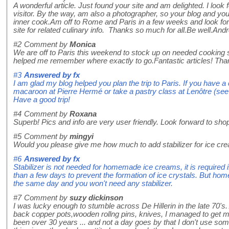
A wonderful article. Just found your site and am delighted. I look
visitor. By the way, am also a photographer, so your blog and y
inner cook.Am off to Rome and Paris in a few weeks and look for
site for related culinary info. Thanks so much for all.Be well.And
#2
Comment by
Monica
We are off to Paris this weekend to stock up on needed cooking
helped me remember where exactly to go.Fantastic articles! Tha
#3
Answered by
fx
I am glad my blog helped you plan the trip to Paris. If you have a
macaroon at Pierre Hermé or take a pastry class at Lenôtre (see t
Have a good trip!
#4
Comment by
Roxana
Superb! Pics and info are very user friendly. Look forward to shop
#5
Comment by
mingyi
Would you please give me how much to add stabilizer for ice cr
#6
Answered by
fx
Stabilizer is not needed for homemade ice creams, it is required if
than a few days to prevent the formation of ice crystals. But h
the same day and you won't need any stabilizer.
#7
Comment by
suzy dickinson
I was lucky enough to stumble across De Hillerin in the late 70's. 
back copper pots,wooden rollng pins, knives, I managed to get m
been over 30 years ... and not a day goes by that I don't use som