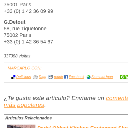
75001 Paris
+33 (0) 1 42 36 09 99
G.Detout
58, rue Tiquetonne
75002 Paris
+33 (0) 1 42 36 54 67
337388 visitas
MÁRCARLO CON:
Delicious
Digg
reddit
Facebook
StumbleUpon
¿Te gusta este artículo? Envíame un
comenta
más populares
.
Artículos Relacionados
Paris' Oldest Kitchen Equipment Sh