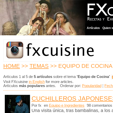
Artículos
Quien 
HOME
>>
TEMAS
>> EQUIPO DE COCINA
Artículos 1 al 5 de
5 artículos
sobre el tema
‘Equipo de Cocina’
Visit FXcuisine
in English
for more articles.
Artículos
más populares
antes. Ordenar por:
Popularidad
¦
Fech
CUCHILLEROS JAPONESE
Por fx
en
Equipo e Ingredientes
98 comentarios
Una visita única, tras bambalinas, a los