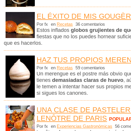
EL ÉXITO DE MIS GOUGÈ
Por fx
en
Recetas
36 comentarios
Estos inflados
globos grujientes de q
fiestas que no los puedes hornear sufici
que es hacerlos.
HAZ TUS PROPIOS MERE
Por fx
en
Recetas
59 comentarios
Un merengue es el postre más obvio q
tienes
demasiadas claras de huevo
, a
le temen a intentar hacer sus propios me
si sigues los canones.
UNA CLASE DE PASTELER
LENÔTRE DE PARIS
POPULA
Por fx
en
Experiencias Gastronómicas
56 come