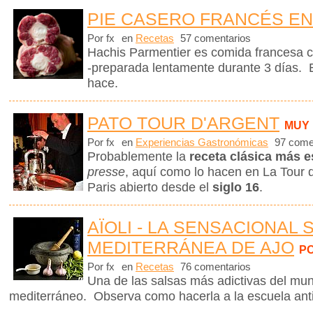
PIE CASERO FRANCÉS EN
Por fx
en
Recetas
57 comentarios
Hachis Parmentier es comida francesa c
-preparada lentamente durante 3 días. 
hace.
PATO TOUR D'ARGENT
MUY
Por fx
en
Experiencias Gastronómicas
97 come
Probablemente la
receta clásica más e
presse
, aquí como lo hacen en La Tour d
Paris abierto desde el
siglo 16
.
AÏOLI - LA SENSACIONAL 
MEDITERRÁNEA DE AJO
P
Por fx
en
Recetas
76 comentarios
Una de las salsas más adictivas del mund
mediterráneo. Observa como hacerla a la escuela ant