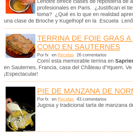
Lenôtre ofrece clases de repostería de a
profesionales en Paris. ¿Justifican el t
toma? ¿Qué es lo que en realidad apre
una clase de Brioche y Kugelhopf en la Escuela Len
TERRINA DE FOIE GRAS A
COMO EN SAUTERNES
Por fx
en
Recetas
26 comentarios
Comí esta memorable terrina en
Saprie
en Sauternes, Francia, casa del Château d'Yquem. Ve
¡Espectacular!
PIE DE MANZANA DE NOR
Por fx
en
Recetas
43 comentarios
Jugosa y tradicional tarta de manzana 