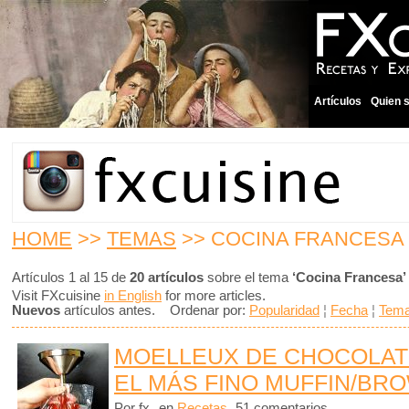
Artículos
Quien 
HOME
>>
TEMAS
>> COCINA FRANCESA
Artículos 1 al 15 de
20 artículos
sobre el tema
‘Cocina Francesa’
Visit FXcuisine
in English
for more articles.
Nuevos
artículos antes. Ordenar por:
Popularidad
¦
Fecha
¦
Tem
MOELLEUX DE CHOCOLAT
EL MÁS FINO MUFFIN/BR
Por fx
en
Recetas
51 comentarios