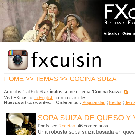
Artículos
Quien 
HOME
>>
TEMAS
>> COCINA SUIZA
Artículos 1 al 6 de
6 artículos
sobre el tema
‘Cocina Suiza’
Visit FXcuisine
in English
for more articles.
Nuevos
artículos antes. Ordenar por:
Popularidad
¦
Fecha
¦
Tem
SOPA SUIZA DE QUESO Y
Por fx
en
Recetas
46 comentarios
Una robusta sopa suiza basada en queso