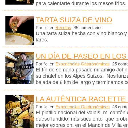
para calentarte durante los mesos fríos.
TARTA SUIZA DE VINO
Por fx
en
Recetas
45 comentarios
Una tarta suiza hecha con vino blanco y
lares.
UN DÍA DE PASEO EN LOS
Por fx
en
Experiencias Gastronómicas
25 come
El fín de semana pasado mi amigo John m
su chalet en los Alpes Suizos. Nos lanz
bajada de 8 km de largo y terminamos c
LA AUTÉNTICA RACLETTE 
Por fx
en
Experiencias Gastronómicas
46 come
El platillo nacional del Valais, mi cantón
queso fundido más suculento que proba
mejor expresión, en el Manoir de Villa en