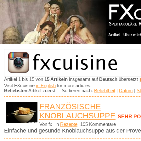
Artikel
Über mic
Artikel 1 bis 15 von
15 Artikeln
insgesamt auf
Deutsch
übersetzt
Visit FXcuisine
in English
for more articles.
Beliebsten
Artikel zuerst. Sortieren nach:
Beliebtheit
¦
Datum
¦
St
FRANZÖSISCHE
KNOBLAUCHSUPPE
SEHR P
Von fx
in
Rezepte
195 Kommentare
Einfache und gesunde Knoblauchsuppe aus der Prove