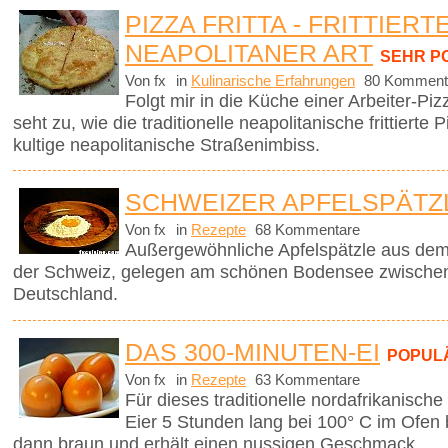
PIZZA FRITTA - FRITTIERT
NEAPOLITANER ART
SEHR P
Von fx
in
Kulinarische Erfahrungen
80 Komment
Folgt mir in die Küche einer Arbeiter-P
seht zu, wie die traditionelle neapolitanische frittierte
kultige neapolitanische Straßenimbiss.
SCHWEIZER APFELSPÄTZ
Von fx
in
Rezepte
68 Kommentare
Außergewöhnliche Apfelspätzle aus dem
der Schweiz, gelegen am schönen Bodensee zwischen
Deutschland.
DAS 300-MINUTEN-EI
POPUL
Von fx
in
Rezepte
63 Kommentare
Für dieses traditionelle nordafrikanisch
Eier 5 Stunden lang bei 100° C im Ofen
dann braun und erhält einen nussigen Geschmack.