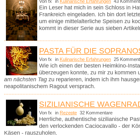
Von fx
in
Kulinarische Erfahrungen
43 Komment
Ein Leser hat mich in sein Schloss in Ha
Frankreich eingeladen. Ich bin dort le
um einige mittelalterliche Speisen zu k
kommt in dieser Serie aus sieben Artikel
PASTA FÜR DIE SOPRANO
Von fx
in
Kulinarische Erfahrungen
25 Komment
Wie ich einen der besten Heimkino-Insta
überzeugen konnte, zu mir zu kommen 
am nächsten Tag
zu reparieren, indem ich ihm hausg
neapolitanischem Ragout versprach.
SIZILIANISCHE WAGENRA
Von fx
in
Rezepte
32 Kommentare
Herrliche, authentische sizilianische Pa
den verlockenden Caciocavallo - der Kön
Käsen - rauszuholen.