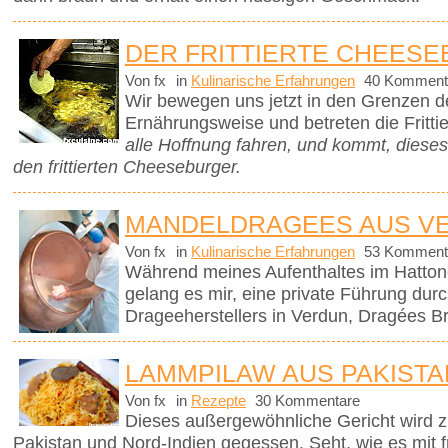
DER FRITTIERTE CHEES
Von fx
in
Kulinarische Erfahrungen
40 Komment
Wir bewegen uns jetzt in den Grenzen d
Ernährungsweise und betreten die Frittie
alle Hoffnung fahren, und kommt, diese
den frittierten Cheeseburger.
MANDELDRAGEES AUS V
Von fx
in
Kulinarische Erfahrungen
53 Komment
Während meines Aufenthaltes im Hattonc
gelang es mir, eine private Führung dur
Drageeherstellers in Verdun, Dragées Br
LAMMPILAW AUS PAKISTA
Von fx
in
Rezepte
30 Kommentare
Dieses außergewöhnliche Gericht wird z
Pakistan und Nord-Indien gegessen. Seht, wie es mit f