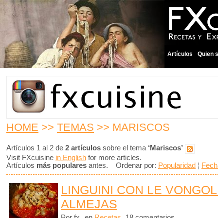
Artículos
Quien 
HOME
>>
TEMAS
>> MARISCOS
Artículos 1 al 2 de
2 artículos
sobre el tema
‘Mariscos’
Visit FXcuisine
in English
for more articles.
Artículos
más populares
antes. Ordenar por:
Popularidad
¦
Fech
LINGUINI CON LE VONGOL
ALMEJAS
Por fx
en
Recetas
18 comentarios