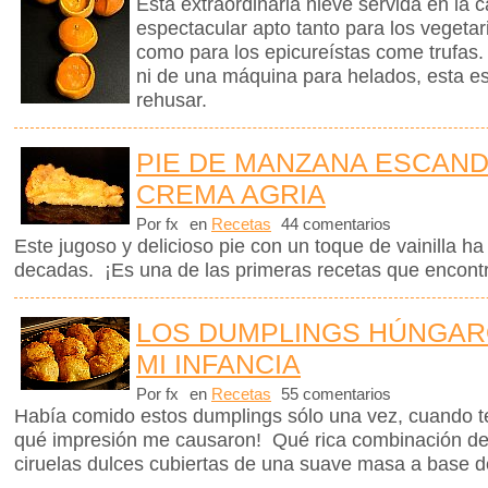
Esta extraordinaria nieve servida en la 
espectacular apto tanto para los vegetar
como para los epicureístas come trufas.
ni de una máquina para helados, esta e
rehusar.
PIE DE MANZANA ESCAN
CREMA AGRIA
Por fx
en
Recetas
44 comentarios
Este jugoso y delicioso pie con un toque de vainilla 
decadas. ¡Es una de las primeras recetas que encontr
LOS DUMPLINGS HÚNGAR
MI INFANCIA
Por fx
en
Recetas
55 comentarios
Había comido estos dumplings sólo una vez, cuando t
qué impresión me causaron! Qué rica combinación de
ciruelas dulces cubiertas de una suave masa a base d