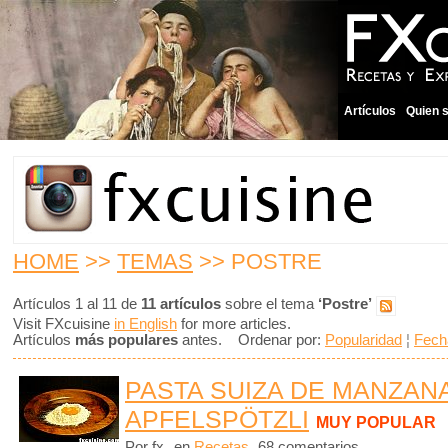
Artículos
Quien 
HOME
>>
TEMAS
>> POSTRE
Artículos 1 al 11 de
11 artículos
sobre el tema
‘Postre’
Visit FXcuisine
in English
for more articles.
Artículos
más populares
antes. Ordenar por:
Popularidad
¦
Fech
PASTA SUIZA DE MANZANA
APFELSPÖTZLI
MUY POPULAR
Por fx
en
Recetas
68 comentarios