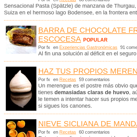
Sensacional Pasta (Spätzle) de manzana de Thurgau,
Suiza en el hermoso lago Bodensee, en la frontera ent
BARRA DE CHOCOLATE FR
ESCOCESA
POPULAR
Por fx
en
Experiencias Gastronómicas
91 come
Al fin una solución al déficit en el seguro
HAZ TUS PROPIOS MERE
Por fx
en
Recetas
59 comentarios
Un merengue es el postre más obvio q
tienes
demasiadas claras de huevo
, a
le temen a intentar hacer sus propios me
si sigues los canones.
NIEVE SICLIANA DE MAN
Por fx
en
Recetas
60 comentarios