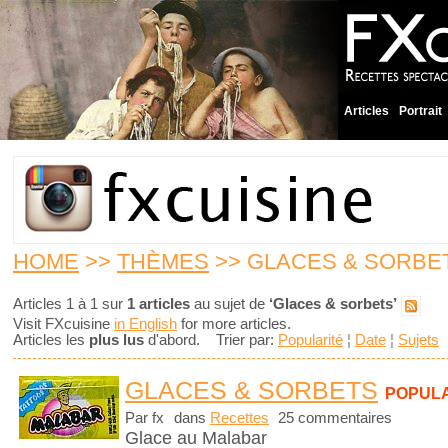
Articles
Portrait
HOME
>>
THÈMES
>> GLACES & SORBE
Articles 1 à 1 sur
1 articles
au sujet de
‘Glaces & sorbets’
Visit FXcuisine
in English
for more articles.
Articles les
plus lus
d'abord. Trier par:
Popularité
¦
Date
¦
Sujets
GLACES & SORBETS
POPUL
Par fx
dans
Recettes
25 commentaires
Glace au Malabar