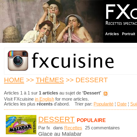
Articles
Portrait
HOME
>>
THÈMES
>> DESSERT
Articles 1 à 1 sur
1 articles
au sujet de
‘Dessert’
Visit FXcuisine
in English
for more articles.
Articles les plus
récents
d'abord. Trier par:
Popularité
¦
Date
¦
Suj
DESSERT
POPULAIRE
Par fx
dans
Recettes
25 commentaires
Glace au Malabar