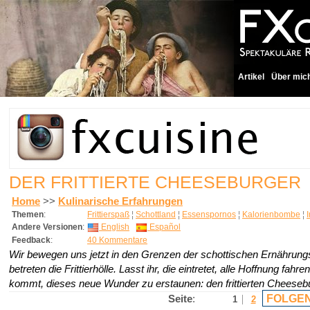
Artikel
Über mic
DER FRITTIERTE CHEESEBURGER
Home
>>
Kulinarische Erfahrungen
Themen
:
Frittierspaß
¦
Schottland
¦
Essenspornos
¦
Kalorienbombe
¦
Andere Versionen
:
English
Español
Feedback
:
40 Kommentare
Wir bewegen uns jetzt in den Grenzen der schottischen Ernährun
betreten die Frittierhölle.
Lasst ihr, die eintretet, alle Hoffnung fahre
kommt, dieses neue Wunder zu erstaunen: den frittierten Cheeseb
FOLGEN
Seite
:
1
2