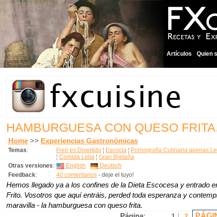
Artículos
Quien 
HAMBURGUESA CON QUESO FRITA..
Home
>>
Experiencias Gastronómicas
Temas
:
Freir es Divertido
¦
Escocia
¦
Pornografía Culinaria apenas Le
¦
Comida Letal
¦
Gran Bretaña
Otras versiones
:
English
Deutsch
Feedback
:
40 comentarios
- deje el tuyo!
Hemos llegado ya a los confines de la Dieta Escocesa y entrado en 
Frito.
Vosotros que aquí entráis, perded toda esperanza y contemp
maravilla - la hamburguesa con queso frita.
PÁGI
Página
:
1
2