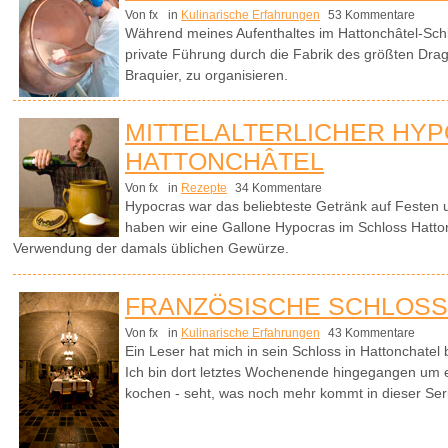
Von fx
in
Kulinarische Erfahrungen
53 Kommentare
Während meines Aufenthaltes im Hattonchâtel-Schlo
private Führung durch die Fabrik des größten Drag
Braquier, zu organisieren.
MITTELALTERLICHER HYP
HATTONCHÂTEL
Von fx
in
Rezepte
34 Kommentare
Hypocras war das beliebteste Getränk auf Festen u
haben wir eine Gallone Hypocras im Schloss Hatto
Verwendung der damals üblichen Gewürze.
FRANZÖSISCHE SCHLOSS
Von fx
in
Kulinarische Erfahrungen
43 Kommentare
Ein Leser hat mich in sein Schloss in Hattonchatel
Ich bin dort letztes Wochenende hingegangen um ei
kochen - seht, was noch mehr kommt in dieser Seri