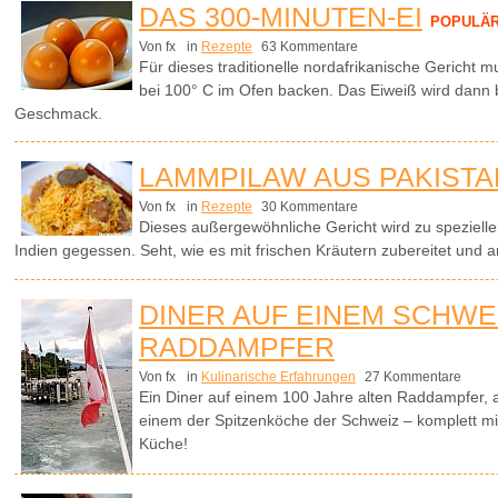
DAS 300-MINUTEN-EI
POPULÄ
Von fx
in
Rezepte
63 Kommentare
Für dieses traditionelle nordafrikanische Gericht 
bei 100° C im Ofen backen. Das Eiweiß wird dann 
Geschmack.
LAMMPILAW AUS PAKISTA
Von fx
in
Rezepte
30 Kommentare
Dieses außergewöhnliche Gericht wird zu spezielle
Indien gegessen. Seht, wie es mit frischen Kräutern zubereitet und
DINER AUF EINEM SCHWE
RADDAMPFER
Von fx
in
Kulinarische Erfahrungen
27 Kommentare
Ein Diner auf einem 100 Jahre alten Raddampfer, 
einem der Spitzenköche der Schweiz – komplett mit B
Küche!