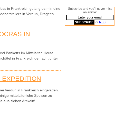
ss in Frankreich gelang es mir, eine
Subscribe and you'll never miss
an article:
eeherstellers in Verdun, Dragées
or
RSS
.
OCRAS IN
nd Banketts im Mittelalter. Heute
nchâtel in Frankreich gemacht unter
-EXPEDITION
 bei Verdun in Frankreich eingeladen.
nige mittelalterliche Speisen zu
e aus sieben Artikeln!