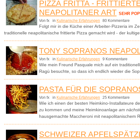
PIZZA FRITTA - FRITTIERT
NEAPOLITANER ART
SEHR PO
Von fx
in
Kulinarische Erfahrungen
80 Kommentare
Folgt mir in die Küche einer Arbeiter-Pizzeria im 
traditionelle neapolitanische frittierte Pizza gemacht wird - der kult
TONY SOPRANOS NEAPOL
Von fx
in
Kulinarische Erfahrungen
9 Kommentare
Wie mein Freund Pasquale mich auf ein traditionel
Ragù besuchte, so dass ich endlich wieder die So
PASTA FÜR DIE SOPRANO
Von fx
in
Kulinarische Erfahrungen
25 Kommentare
Wie ich einen der besten Heimkino-Installateure d
zu kommen und meine Heimkinoanlage
am nächs
hausgemachte Maccheroni mit neapolitanischem R
SCHWEIZER APFELSPÄTZ