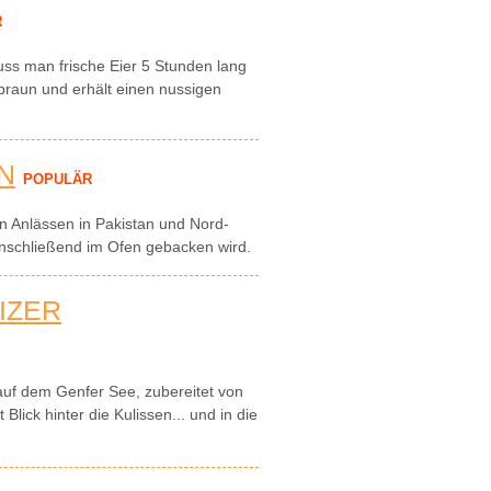
R
muss man frische Eier 5 Stunden lang
braun und erhält einen nussigen
N
POPULÄR
n Anlässen in Pakistan und Nord-
 anschließend im Ofen gebacken wird.
IZER
auf dem Genfer See, zubereitet von
lick hinter die Kulissen... und in die