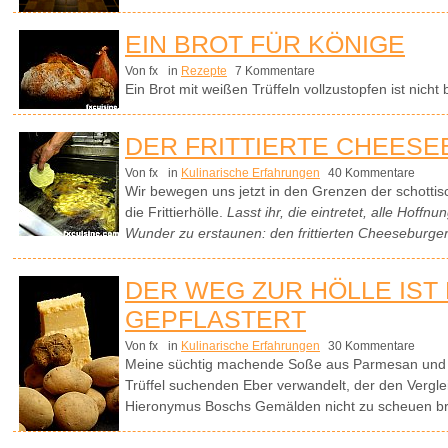
EIN BROT FÜR KÖNIGE
Von fx
in
Rezepte
7 Kommentare
Ein Brot mit weißen Trüffeln vollzustopfen ist nicht b
DER FRITTIERTE CHEES
Von fx
in
Kulinarische Erfahrungen
40 Kommentare
Wir bewegen uns jetzt in den Grenzen der schotti
die Frittierhölle.
Lasst ihr, die eintretet, alle Hoff
Wunder zu erstaunen: den frittierten Cheeseburger
DER WEG ZUR HÖLLE IST
GEPFLASTERT
Von fx
in
Kulinarische Erfahrungen
30 Kommentare
Meine süchtig machende Soße aus Parmesan und we
Trüffel suchenden Eber verwandelt, der den Vergle
Hieronymus Boschs Gemälden nicht zu scheuen br