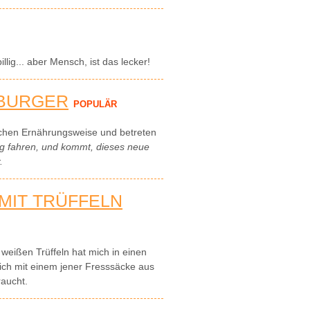
illig... aber Mensch, ist das lecker!
EBURGER
POPULÄR
schen Ernährungsweise und betreten
nung fahren, und kommt, dieses neue
.
 MIT TRÜFFELN
ißen Trüffeln hat mich in einen
ich mit einem jener Fresssäcke aus
aucht.