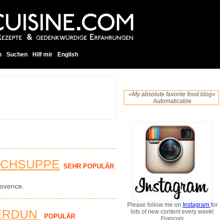
h
Suchen
Hilf mir
English
«My absolute favorite food blog»
Automaticable
UCHSUPPE
SEHR POPULÄR
ovence.
Please follow me on
Instagram
for
ERDUN
lots of new content every week!
POPULÄR
Francois