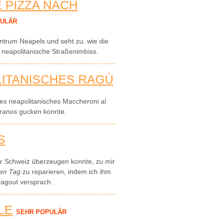
E PIZZA NACH
PULÄR
Zentrum Neapels und seht zu, wie die
ige neapolitanische Straßenimbiss.
ITANISCHES RAGÙ
les neapolitanisches Maccheroni al
pranos gucken konnte.
S
er Schweiz überzeugen konnte, zu mir
ten Tag
zu reparieren, indem ich ihm
agout versprach.
LE
SEHR POPULÄR