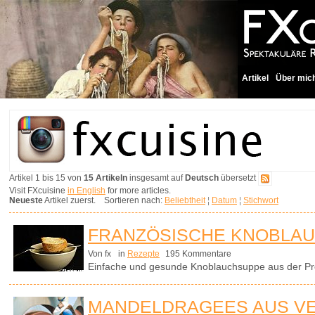
Artikel
Über mic
Artikel 1 bis 15 von
15 Artikeln
insgesamt auf
Deutsch
übersetzt
Visit FXcuisine
in English
for more articles.
Neueste
Artikel zuerst. Sortieren nach:
Beliebtheit
¦
Datum
¦
Stichwort
FRANZÖSISCHE KNOBLA
Von fx
in
Rezepte
195 Kommentare
Einfache und gesunde Knoblauchsuppe aus der Pr
MANDELDRAGEES AUS V