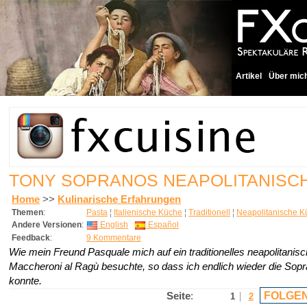
Artikel
Über mic
TONY SOPRANOS NEAPOLITANISC
Home
>>
Kulinarische Erfahrungen
Themen
:
Pasta
¦
Italienische Küche
¦
Traditionell
¦
Neapolitanische K
Andere Versionen
:
English
Español
Feedback
:
9 Kommentare
Wie mein Freund Pasquale mich auf ein traditionelles neapolitanis
Maccheroni al Ragù besuchte, so dass ich endlich wieder die Sop
konnte.
FOLGEN
Seite
:
1
2