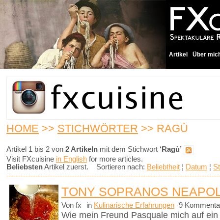
Artikel
Über mic
HOME
>>
STICHWÖRTER
>> RAGÙ
Artikel 1 bis 2 von
2 Artikeln
mit dem Stichwort
‘Ragù’
Visit FXcuisine
in English
for more articles.
Beliebsten
Artikel zuerst. Sortieren nach:
Beliebtheit
¦
Datum
¦
St
TONY SOPRANOS NEAPOL
Von fx
in
Kulinarische Erfahrungen
9 Kommenta
Wie mein Freund Pasquale mich auf ein t