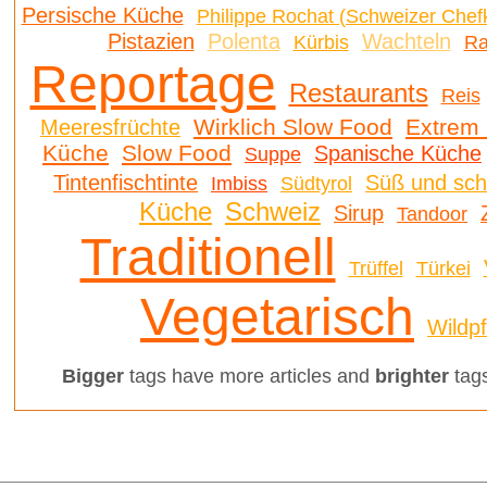
Persische Küche
Philippe Rochat (Schweizer Chef
Pistazien
Polenta
Wachteln
Kürbis
Ra
Reportage
Restaurants
Reis
Wirklich Slow Food
Extrem 
Meeresfrüchte
Küche
Slow Food
Spanische Küche
Suppe
Tintenfischtinte
Süß und sc
Imbiss
Südtyrol
Küche
Schweiz
Sirup
Tandoor
Traditionell
Trüffel
Türkei
Vegetarisch
Wildp
Bigger
tags have more articles and
brighter
tags