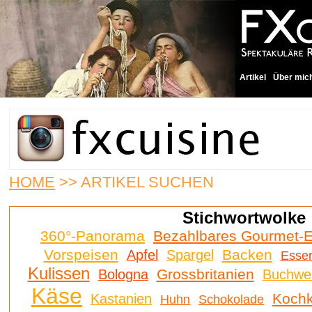
Artikel
Über mic
HOME
>> ARTIKEL SUCHEN
Stichwortwolke
360°-Panorama
Bezahlbares Gourmet-
Vorspeisen
Backen
Apfel
Spargel
Esse
Kulissen
Grossbritanien
Bologna
Buchwe
Käse
Kochk
Kastanien
Huhn
Schokolade