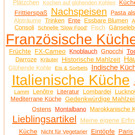
Küch
Plätzchen
Kochen auf glühenden Kohlen
Nachspeisen
Frittierspaß
Pasta al
Alpträume
Trinken
Ente
Essbare Blumen
A
Consoli
Fisch
Gänselebe
Schnelle 'Slow Food'
Französische Küch
Früchte
FX-Cameo
To
Knoblauch
Gnocchi
Ha
Historische Mahlzeit
Darroze
Kräuter
Indische Küc
Glühende Kohle
Eis & Sorbets
Italienische Küche
Lenôtre
Literatur
Lombardei
Luckno
Lamm
Gedenkwürdige Mahlzei
Mediterrane Küche
Ostens
Montalbano
Marokkanische 
Lieblingsartikel
Meine eigene Erfi
Küche
Eintöpfe
Paris
Nicht für Vegetarier