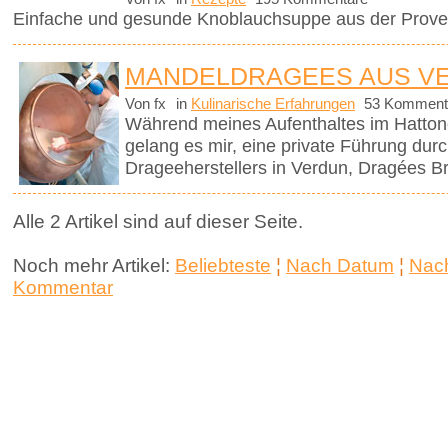
Einfache und gesunde Knoblauchsuppe aus der Prove
MANDELDRAGEES AUS V
Von fx
in
Kulinarische Erfahrungen
53 Komment
Während meines Aufenthaltes im Hattonc
gelang es mir, eine private Führung dur
Drageeherstellers in Verdun, Dragées Br
Alle 2 Artikel sind auf dieser Seite.
Noch mehr Artikel:
Beliebteste
¦
Nach Datum
¦
Nach
Kommentar