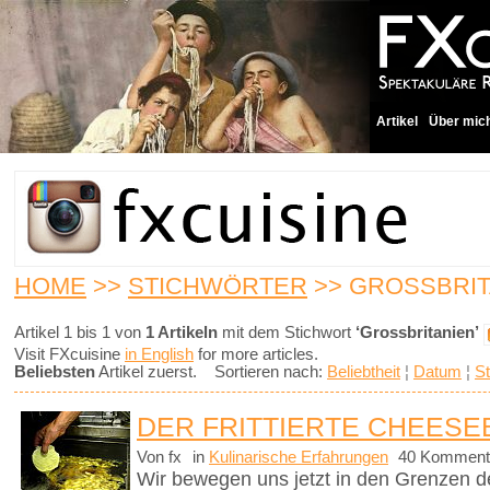
Artikel
Über mic
HOME
>>
STICHWÖRTER
>> GROSSBRIT
Artikel 1 bis 1 von
1 Artikeln
mit dem Stichwort
‘Grossbritanien’
Visit FXcuisine
in English
for more articles.
Beliebsten
Artikel zuerst. Sortieren nach:
Beliebtheit
¦
Datum
¦
St
DER FRITTIERTE CHEES
Von fx
in
Kulinarische Erfahrungen
40 Komment
Wir bewegen uns jetzt in den Grenzen d