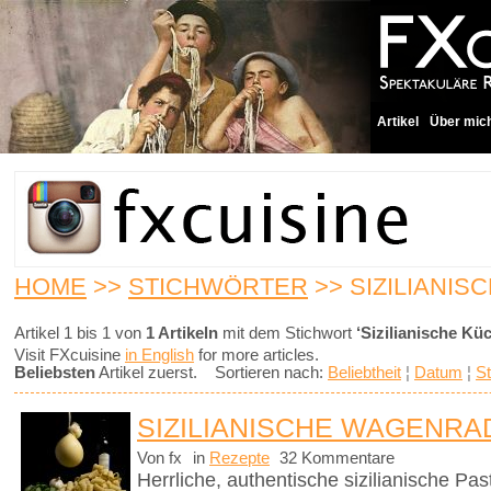
Artikel
Über mic
HOME
>>
STICHWÖRTER
>> SIZILIANIS
Artikel 1 bis 1 von
1 Artikeln
mit dem Stichwort
‘Sizilianische Kü
Visit FXcuisine
in English
for more articles.
Beliebsten
Artikel zuerst. Sortieren nach:
Beliebtheit
¦
Datum
¦
St
SIZILIANISCHE WAGENRA
Von fx
in
Rezepte
32 Kommentare
Herrliche, authentische sizilianische Pa