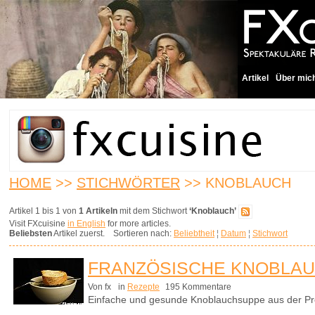
Artikel
Über mic
HOME
>>
STICHWÖRTER
>> KNOBLAUCH
Artikel 1 bis 1 von
1 Artikeln
mit dem Stichwort
‘Knoblauch’
Visit FXcuisine
in English
for more articles.
Beliebsten
Artikel zuerst. Sortieren nach:
Beliebtheit
¦
Datum
¦
Stichwort
FRANZÖSISCHE KNOBLA
Von fx
in
Rezepte
195 Kommentare
Einfache und gesunde Knoblauchsuppe aus der Pr