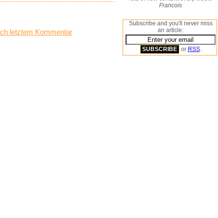
Francois
Subscribe and you'll never miss
an article:
ch letztem Kommentar
or
RSS
.