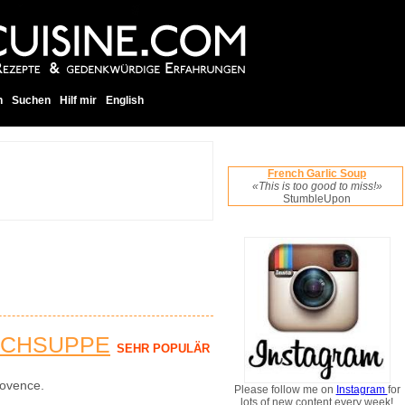
h
Suchen
Hilf mir
English
French Garlic Soup
«This is too good to miss!»
StumbleUpon
UCHSUPPE
SEHR POPULÄR
ovence.
Please follow me on
Instagram
for
lots of new content every week!