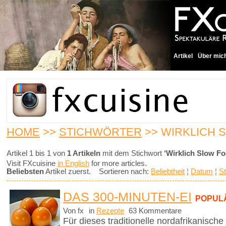
Artikel
Über mic
HOME
>>
STICHWÖRTER
>> WIRKLICH 
Artikel 1 bis 1 von
1 Artikeln
mit dem Stichwort
‘Wirklich Slow Fo
Visit FXcuisine
in English
for more articles.
Beliebsten
Artikel zuerst. Sortieren nach:
Beliebtheit
¦
Datum
¦
St
DAS 300-MINUTEN-EI
POPUL
Von fx
in
Rezepte
63 Kommentare
Für dieses traditionelle nordafrikanisch