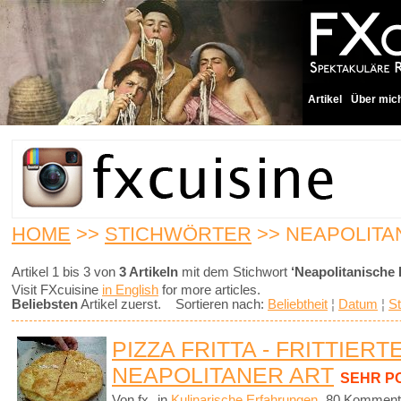
Artikel
Über mic
HOME
>>
STICHWÖRTER
>> NEAPOLITA
Artikel 1 bis 3 von
3 Artikeln
mit dem Stichwort
‘Neapolitanische
Visit FXcuisine
in English
for more articles.
Beliebsten
Artikel zuerst. Sortieren nach:
Beliebtheit
¦
Datum
¦
St
PIZZA FRITTA - FRITTIERT
NEAPOLITANER ART
SEHR P
Von fx
in
Kulinarische Erfahrungen
80 Komment