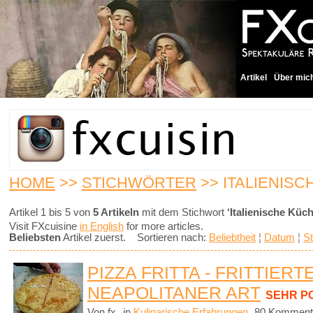
Artikel
Über mic
HOME
>>
STICHWÖRTER
>> ITALIENIS
Artikel 1 bis 5 von
5 Artikeln
mit dem Stichwort
‘Italienische Küch
Visit FXcuisine
in English
for more articles.
Beliebsten
Artikel zuerst. Sortieren nach:
Beliebtheit
¦
Datum
¦
St
PIZZA FRITTA - FRITTIERT
NEAPOLITANER ART
SEHR P
Von fx
in
Kulinarische Erfahrungen
80 Komment