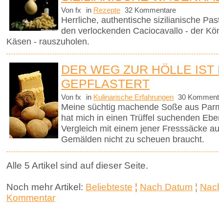
Von fx
in
Rezepte
32 Kommentare
Herrliche, authentische sizilianische Pa
den verlockenden Caciocavallo - der Kön
Käsen - rauszuholen.
DER WEG ZUR HÖLLE IST
GEPFLASTERT
Von fx
in
Kulinarische Erfahrungen
30 Komment
Meine süchtig machende Soße aus Parm
hat mich in einen Trüffel suchenden Ebe
Vergleich mit einem jener Fresssäcke 
Gemälden nicht zu scheuen braucht.
Alle 5 Artikel sind auf dieser Seite.
Noch mehr Artikel:
Beliebteste
¦
Nach Datum
¦
Nach
Kommentar