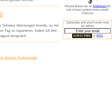
Please follow me on
Instagram
for
lots of new content every week!
S
Francois
Subscribe and you'll never miss
er Schweiz überzeugen konnte, zu mir
an article:
ten Tag
zu reparieren, indem ich ihm
agout versprach.
or
RSS
.
ch letztem Kommentar