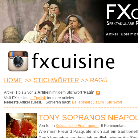
Artikel
Über mic
HOME
>>
STICHWÖRTER
>> RAGÙ
Artikel 1 bis 2 von
2 Artikeln
mit dem Stichwort
‘Ragù’
Visit FXcuisine
in English
for more articles.
Neueste
Artikel zuerst. Sortieren nach:
Beliebtheit
¦
Datum
¦
Stichwort
TONY SOPRANOS NEAPOL
Von fx
in
Kulinarische Erfahrungen
9 Kommentare
Wie mein Freund Pasquale mich auf ein traditionel
Ragù besuchte, so dass ich endlich wieder die So