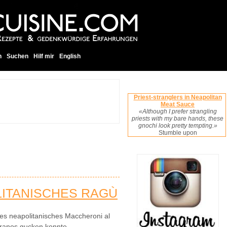
h
Suchen
Hilf mir
English
Priest-stranglers in Neapolitan
Meat Sauce
«Although I prefer strangling
priests with my bare hands, these
gnochi look pretty tempting.»
Stumble upon
ITANISCHES RAGÙ
les neapolitanisches Maccheroni al
pranos gucken konnte.