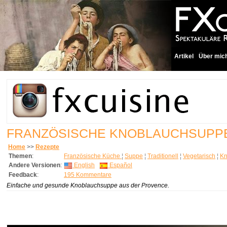
Artikel
Über mic
FRANZÖSISCHE KNOBLAUCHSUPP
Home
>>
Rezepte
Themen
:
Französische Küche
¦
Suppe
¦
Traditionell
¦
Vegetarisch
¦
Kn
Andere Versionen
:
English
Español
Feedback
:
195 Kommentare
Einfache und gesunde Knoblauchsuppe aus der Provence.