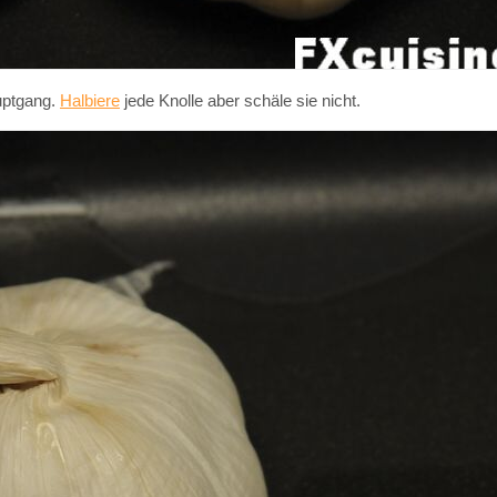
auptgang.
Halbiere
jede Knolle aber schäle sie nicht.