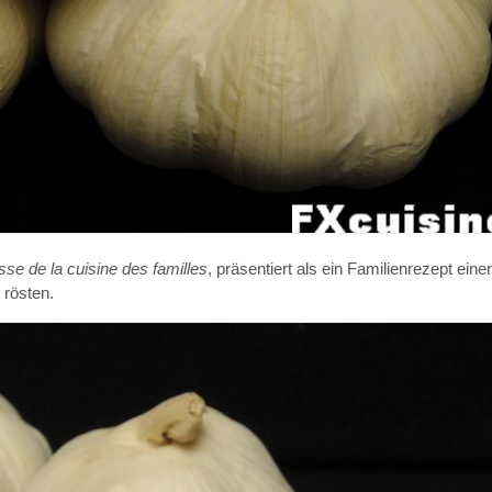
sse de la cuisine des familles
, präsentiert als ein Familienrezept ei
 rösten.