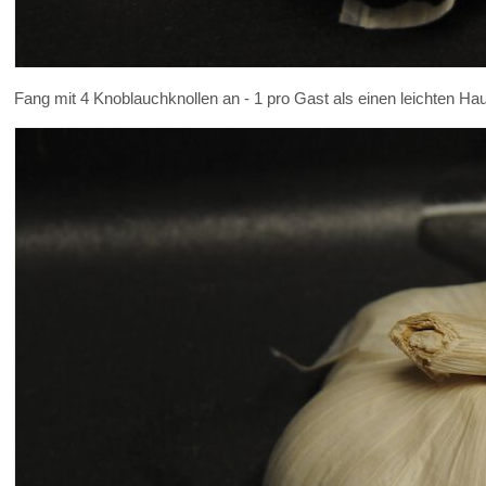
Fang mit 4 Knoblauchknollen an - 1 pro Gast als einen leichten H