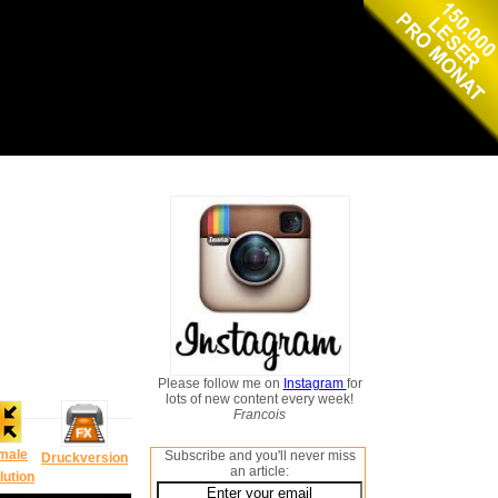
Please follow me on
Instagram
for
lots of new content every week!
Francois
male
Subscribe and you'll never miss
Druckversion
an article:
lution