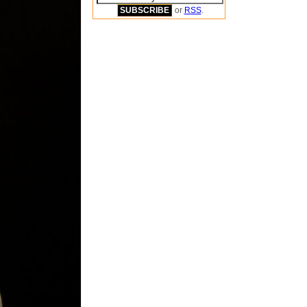
or
RSS
.