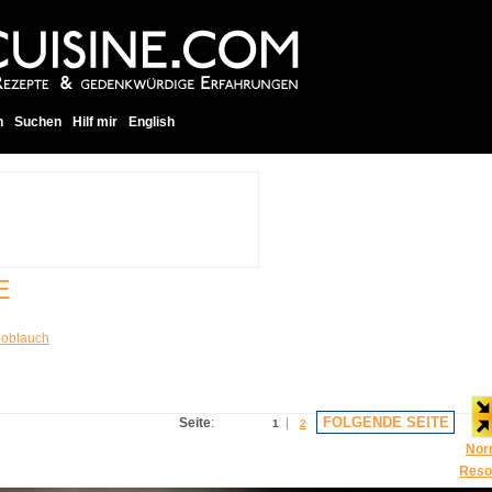
h
Suchen
Hilf mir
English
E
oblauch
FOLGENDE SEITE
Seite
:
1
2
Nor
Reso