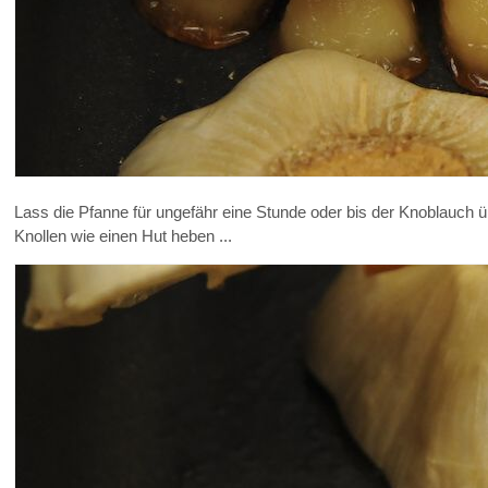
Lass die Pfanne für ungefähr eine Stunde oder bis der Knoblauch üb
Knollen wie einen Hut heben ...