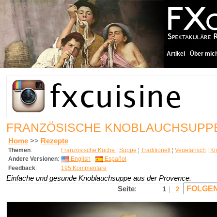
Artikel
Über mic
FRANZÖSISCHE KNOBLAUCHSUPP
Home
>>
Rezepte
Themen
:
Französische Küche
¦
Suppe
¦
Traditionell
¦
Vegetarisch
¦
Kn
Andere Versionen
:
English
Español
Feedback
:
195 Kommentare
Einfache und gesunde Knoblauchsuppe aus der Provence.
FOLGEN
Seite
:
1
2