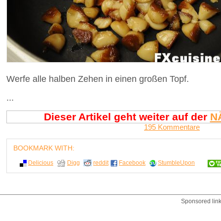
Werfe alle halben Zehen in einen großen Topf.
...
Dieser Artikel geht weiter auf der
N
195 Kommentare
BOOKMARK WITH:
Delicious
Digg
reddit
Facebook
StumbleUpon
Sponsored lin