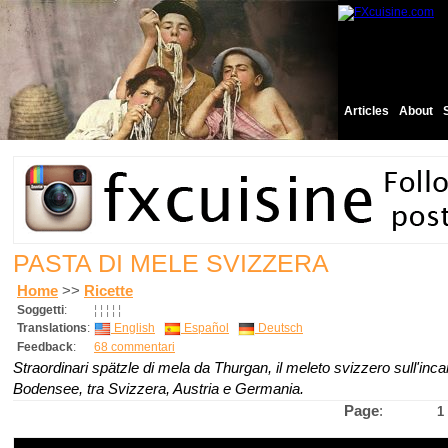
Articles
About
PASTA DI MELE SVIZZERA
Home
>>
Ricette
Soggetti
:
¦
¦
¦
¦
¦
Translations
:
English
Español
Deutsch
Feedback
:
68 commentari
Straordinari spätzle di mela da Thurgan, il meleto svizzero sull'inc
Bodensee, tra Svizzera, Austria e Germania.
Page
:
1