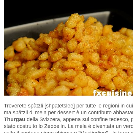
Troverete spàtzli [shpatetslee] per tutte le regioni in c
ma spätzli di mela per dessert è un contributo abbast
Thurgau
della Svizzera, appena sul confine tedesco, pr
stato costruito lo Zeppelin. La mela è diventata un vero
volte il cantone viene chiamato "Mostindien" - la terra d