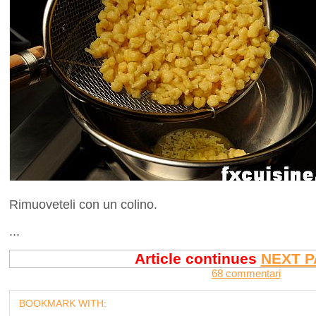
Rimuoveteli con un colino.
...
Article continues
NEXT P
68 commentari
BOOKMARK WITH: