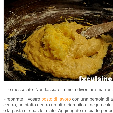
... e mescolate. Non lasciate la mela diventare marron
Preparate il vostro
posto di lavoro
con una pentola di a
centro, un piatto dentro un altro riempito di acqua cald
e la pasta di spätzle a lato. Aggiungete un piatto per po