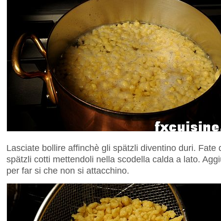
Lasciate bollire affinchè gli spätzli diventino duri. Fate
spätzli cotti mettendoli nella scodella calda a lato. Ag
per far si che non si attacchino.