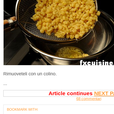
Rimuoveteli con un colino.
...
Article continues
NEXT P
68 commentari
BOOKMARK WITH: