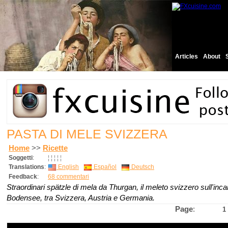
Articles
About
PASTA DI MELE SVIZZERA
Home
>>
Ricette
Soggetti
:
¦
¦
¦
¦
¦
Translations
:
English
Español
Deutsch
Feedback
:
68 commentari
Straordinari spätzle di mela da Thurgan, il meleto svizzero sull'inc
Bodensee, tra Svizzera, Austria e Germania.
Page
:
1