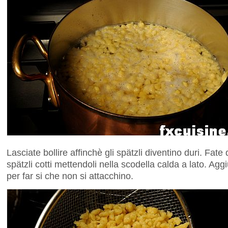
Lasciate bollire affinchè gli spätzli diventino duri. Fate
spätzli cotti mettendoli nella scodella calda a lato. Ag
per far si che non si attacchino.