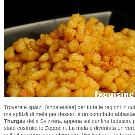
Troverete spàtzli [shpatetslee] per tutte le regioni in c
ma spätzli di mela per dessert è un contributo abbast
Thurgau
della Svizzera, appena sul confine tedesco, pr
stato costruito lo Zeppelin. La mela è diventata un vero
volte il cantone viene chiamato "Mostindien" - la terra d