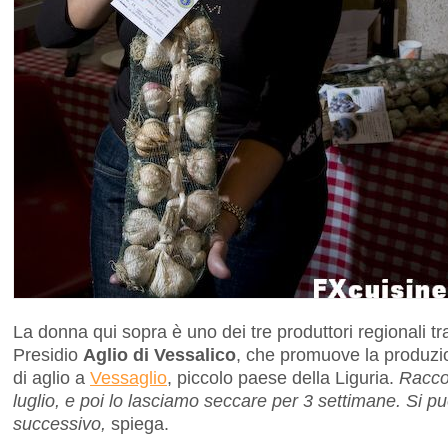
La donna qui sopra è uno dei tre produttori regionali tr
Presidio
Aglio di Vessalico
, che promuove la produzio
di aglio a
Vessaglio
, piccolo paese della Liguria.
Raccog
luglio, e poi lo lasciamo seccare per 3 settimane. Si pu
successivo,
spiega.