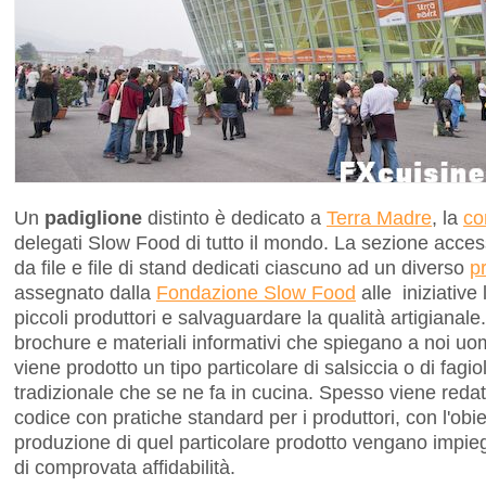
Un
padiglione
distinto è dedicato a
Terra Madre
, la
co
delegati Slow Food di tutto il mondo. La sezione acces
da file e file di stand dedicati ciascuno ad un diverso
p
assegnato dalla
Fondazione Slow Food
alle iniziative 
piccoli produttori e salvaguardare la qualità artigianal
brochure e materiali informativi che spiegano a noi uom
viene prodotto un tipo particolare di salsiccia o di fagiol
tradizionale che se ne fa in cucina. Spesso viene reda
codice con pratiche standard per i produttori, con l'obie
produzione di quel particolare prodotto vengano impiega
di comprovata affidabilità.