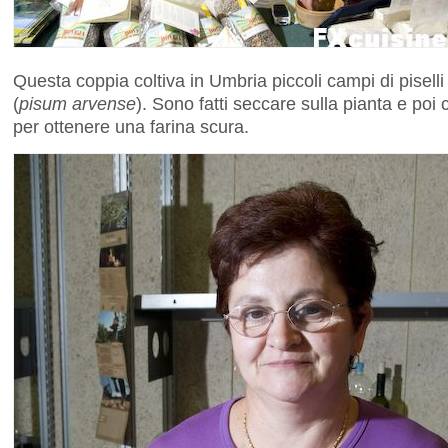
Questa coppia coltiva in Umbria piccoli campi di piselli
(
pisum arvense
). Sono fatti seccare sulla pianta e poi 
per ottenere una farina scura.