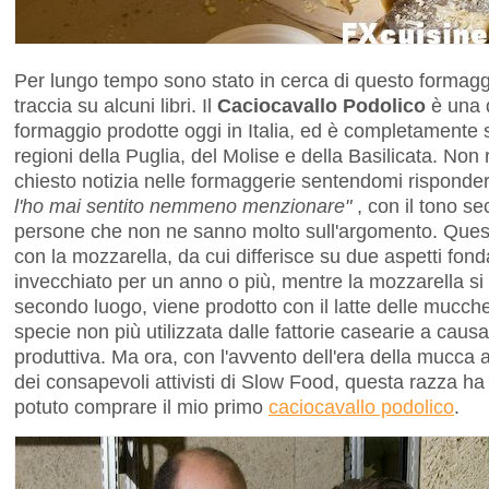
Per lungo tempo sono stato in cerca di questo formagg
traccia su alcuni libri. Il
Caciocavallo Podolico
è una d
formaggio prodotte oggi in Italia, ed è completamente s
regioni della Puglia, del Molise e della Basilicata. Non
chiesto notizia nelle formaggerie sentendomi risponde
l'ho mai sentito nemmeno menzionare"
, con il tono sec
persone che non ne sanno molto sull'argomento. Quest
con la mozzarella, da cui differisce su due aspetti fond
invecchiato per un anno o più, mentre la mozzarella s
secondo luogo, viene prodotto con il latte delle mucch
specie non più utilizzata dalle fattorie casearie a cau
produttiva. Ma ora, con l'avvento dell'era della mucca as
dei consapevoli attivisti di Slow Food, questa razza ha
potuto comprare il mio primo
caciocavallo podolico
.