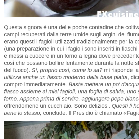
Questa signora è una delle poche contadine che coltiv
campi recuperati dalla terre umide sugli argini del fiu
erano questi i fagioli utilizzati tradizionalmente per la c
(una preparazione in cui i fagioli sono inseriti in fiaschi
e messi a cuocere in un forno a legna dove precedente
così che possano bollire lentamente durante la notte sf
del fuoco).
Sì, proprio così, come lo sa?
mi risponde l
utilizza anche un fiasco moderno dalla base piatta
, di
compro immediatamente.
Basta mettere un po' d'acqua
fiasco assieme ai miei fagioli, una foglia di salvia, uno 
forno. Appena prima di servire, aggiungere pepe bianco
offrendomene un cucchiaio. Sono deliziosi.
Questi li h
bene lo stesso,
conclude. Il Presidio è chiamato «Fagio