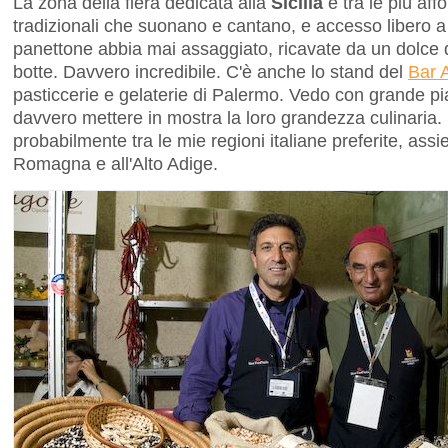
La zona della fiera dedicata alla
Sicilia
è tra le più aff
tradizionali che suonano e cantano, e accesso libero a 
panettone abbia mai assaggiato, ricavate da un dolce 
botte. Davvero incredibile. C'è anche lo stand del
Bar 
pasticcerie e gelaterie di Palermo. Vedo con grande pia
davvero mettere in mostra la loro grandezza culinaria. P
probabilmente tra le mie regioni italiane preferite, ass
Romagna e all'Alto Adige.