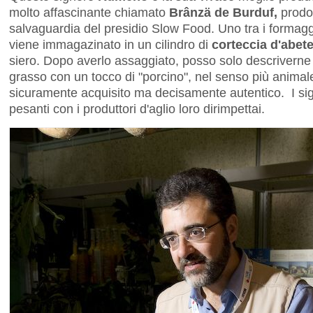
molto affascinante chiamato
Brânzä de Burduf,
prodo
salvaguardia del presidio Slow Food. Uno tra i formag
viene immagazinato in un cilindro di
corteccia d'abet
siero. Dopo averlo assaggiato, posso solo descrivern
grasso con un tocco di "porcino", nel senso più animal
sicuramente acquisito ma decisamente autentico. I si
pesanti con i produttori d'aglio loro dirimpettai.