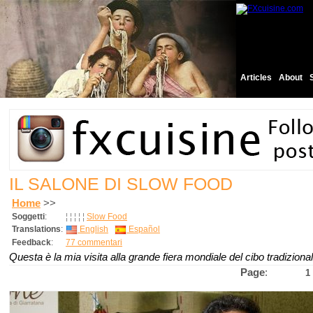
Articles
About
IL SALONE DI SLOW FOOD
Home
>>
Soggetti
:
¦
¦
¦
¦
¦
Slow Food
Translations
:
English
Español
Feedback
:
77 commentari
Questa è la mia visita alla grande fiera mondiale del cibo tradizionale
Page
:
1