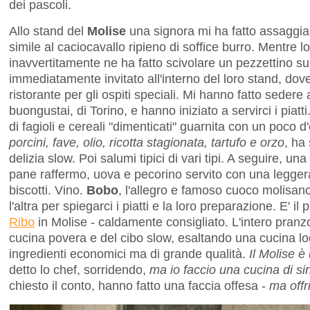
dei pascoli.
Allo stand del
Molise
una signora mi ha fatto assaggia
simile al caciocavallo ripieno di soffice burro. Mentre 
inavvertitamente ne ha fatto scivolare un pezzettino su
immediatamente invitato all'interno del loro stand, dove
ristorante per gli ospiti speciali. Mi hanno fatto sedere a
buongustai, di Torino, e hanno iniziato a servirci i piat
di fagioli e cereali "dimenticati" guarnita con un poco d'
porcini, fave, olio, ricotta stagionata, tartufo e orzo
, ha
delizia slow. Poi salumi tipici di vari tipi. A seguire, un
pane raffermo, uova e pecorino servito con una legger
biscotti. Vino.
Bobo
, l'allegro e famoso cuoco molisano
l'altra per spiegarci i piatti e la loro preparazione. E' il 
Ribo
in Molise - caldamente consigliato. L'intero pranz
cucina povera e del cibo slow, esaltando una cucina loc
ingredienti economici ma di grande qualità.
Il Molise è
detto lo chef, sorridendo,
ma io faccio una cucina di sin
chiesto il conto, hanno fatto una faccia offesa -
ma offr